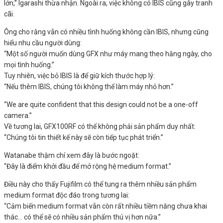
lớn,” Igarashi thừa nhận. Ngoài ra, việc không có IBIS cũng gây tranh
cãi.
Ông cho rằng vẫn có nhiều tình huống không cần IBIS, nhưng cũng
hiểu nhu cầu người dùng:
“Một số người muốn dùng GFX như máy mang theo hằng ngày, cho
mọi tình huống.”
Tuy nhiên, việc bỏ IBIS là để giữ kích thước hợp lý:
“Nếu thêm IBIS, chúng tôi không thể làm máy nhỏ hơn.”
“We are quite confident that this design could not be a one-off
camera.”
Về tương lai, GFX100RF có thể không phải sản phẩm duy nhất:
“Chúng tôi tin thiết kế này sẽ còn tiếp tục phát triển.”
Watanabe thậm chí xem đây là bước ngoặt:
“Đây là điểm khởi đầu để mở rộng hệ medium format.”
Điều này cho thấy Fujifilm có thể tung ra thêm nhiều sản phẩm
medium format độc đáo trong tương lai:
“Cảm biến medium format vẫn còn rất nhiều tiềm năng chưa khai
thác… có thể sẽ có nhiều sản phẩm thú vị hơn nữa.”