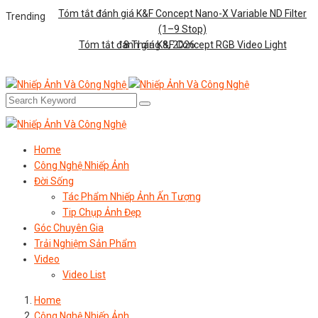
Tóm tắt đánh giá K&F Concept Nano-X Variable ND Filter
Trending
(1–9 Stop)
Tóm tắt đánh giá K&F Concept RGB Video Light
8 Tháng 8, 2026
Home
Công Nghệ Nhiếp Ảnh
Đời Sống
Tác Phẩm Nhiếp Ảnh Ấn Tượng
Tip Chụp Ảnh Đẹp
Góc Chuyên Gia
Trải Nghiệm Sản Phẩm
Video
Video List
Home
Công Nghệ Nhiếp Ảnh