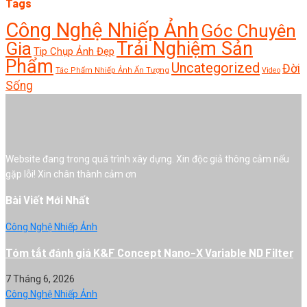
Tags
Công Nghệ Nhiếp Ảnh
Góc Chuyên
Trải Nghiệm Sản
Gia
Tip Chụp Ảnh Đẹp
Phẩm
Uncategorized
Đời
Tác Phẩm Nhiếp Ảnh Ấn Tượng
Video
Sống
Website đang trong quá trình xây dựng. Xin độc giả thông cảm nếu
gặp lỗi! Xin chân thành cảm ơn
Bài Viết Mới Nhất
Công Nghệ Nhiếp Ảnh
Tóm tắt đánh giá K&F Concept Nano-X Variable ND Filter
7 Tháng 6, 2026
Công Nghệ Nhiếp Ảnh