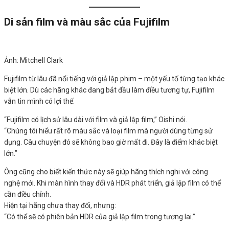
Di sản film và màu sắc của Fujifilm
Ảnh: Mitchell Clark
Fujifilm từ lâu đã nổi tiếng với giả lập phim – một yếu tố từng tạo khác
biệt lớn. Dù các hãng khác đang bắt đầu làm điều tương tự, Fujifilm
vẫn tin mình có lợi thế.
“Fujifilm có lịch sử lâu dài với film và giả lập film,” Oishi nói.
“Chúng tôi hiểu rất rõ màu sắc và loại film mà người dùng từng sử
dụng. Câu chuyện đó sẽ không bao giờ mất đi. Đây là điểm khác biệt
lớn.”
Ông cũng cho biết kiến thức này sẽ giúp hãng thích nghi với công
nghệ mới. Khi màn hình thay đổi và HDR phát triển, giả lập film có thể
cần điều chỉnh.
Hiện tại hãng chưa thay đổi, nhưng:
“Có thể sẽ có phiên bản HDR của giả lập film trong tương lai.”