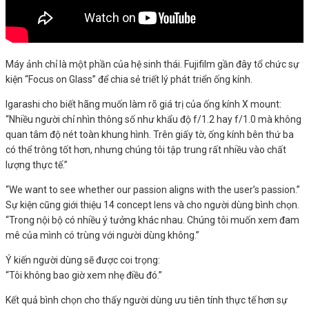
Máy ảnh chỉ là một phần của hệ sinh thái. Fujifilm gần đây tổ chức sự
kiện “Focus on Glass” để chia sẻ triết lý phát triển ống kính.
Igarashi cho biết hãng muốn làm rõ giá trị của ống kính X mount:
“Nhiều người chỉ nhìn thông số như khẩu độ f/1.2 hay f/1.0 mà không
quan tâm độ nét toàn khung hình. Trên giấy tờ, ống kính bên thứ ba
có thể trông tốt hơn, nhưng chúng tôi tập trung rất nhiều vào chất
lượng thực tế.”
“We want to see whether our passion aligns with the user’s passion.”
Sự kiện cũng giới thiệu 14 concept lens và cho người dùng bình chọn.
“Trong nội bộ có nhiều ý tưởng khác nhau. Chúng tôi muốn xem đam
mê của mình có trùng với người dùng không.”
Ý kiến người dùng sẽ được coi trọng:
“Tôi không bao giờ xem nhẹ điều đó.”
Kết quả bình chọn cho thấy người dùng ưu tiên tính thực tế hơn sự