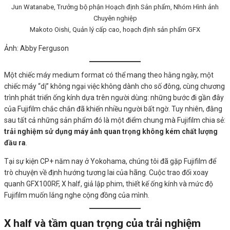
Jun Watanabe, Trưởng bộ phận Hoạch định Sản phẩm, Nhóm Hình ảnh
Chuyên nghiệp
Makoto Oishi, Quản lý cấp cao, hoạch định sản phẩm GFX
Ảnh: Abby Ferguson
Một chiếc máy medium format có thể mang theo hằng ngày, một
chiếc máy “dị” không ngại việc không dành cho số đông, cùng chương
trình phát triển ống kính dựa trên người dùng: những bước đi gần đây
của Fujifilm chắc chắn đã khiến nhiều người bất ngờ. Tuy nhiên, đằng
sau tất cả những sản phẩm đó là một điểm chung mà Fujifilm chia sẻ:
trải nghiệm sử dụng máy ảnh quan trọng không kém chất lượng
đầu ra
.
Tại sự kiện CP+ năm nay ở Yokohama, chúng tôi đã gặp Fujifilm để
trò chuyện về định hướng tương lai của hãng. Cuộc trao đổi xoay
quanh GFX100RF, X half, giả lập phim, thiết kế ống kính và mức độ
Fujifilm muốn lắng nghe cộng đồng của mình.
X half và tầm quan trọng của trải nghiệm