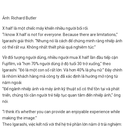
Ảnh: Richard Butler
X half là một chiếc máy khiến nhiều người bối rối.
“I know X half is not for everyone. Because there are limitations,”
Igarashi giải thích. “Nhưng nó là cách để chứng minh rằng nhiếp ảnh
có thể rất vui. Không nhất thiết phải quá nghiêm túc.”
Về đối tượng người dùng, nhiều người mua X half lần đầu tiếp cận
Fujifilm, và “hơn 70% người dùng ở độ tuổi 30 trở xuống,” theo
Igarashi. “Đó là một con số rất lớn. Và hơn 40% là phụ nữ.” Đây chính
là nhóm khách hàng mà công ty đã xác định là hướng mở rộng từ
năm ngoái.
“Để ngành nhiếp ảnh và máy ảnh kỹ thuật số có thể tồn tại và phát
triển, chúng tôi cần người trẻ tiếp tục quan tâm đến nhiếp ảnh,” ông
nói.
“I think it’s whether you can provide an enjoyable experience while
making the image.”
Theo Igarashi, việc kết nối với thế hệ trẻ phần lớn nằm ở trải nghiệm: