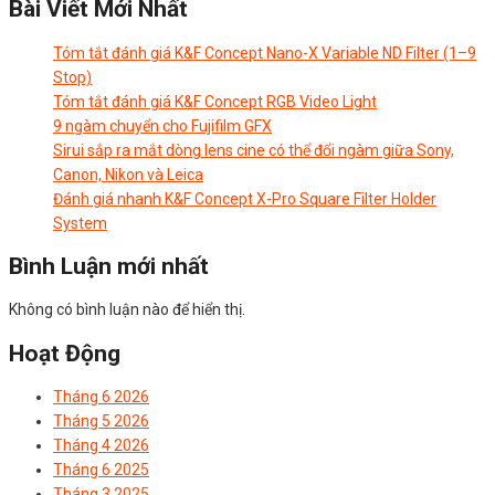
Bài Viết Mới Nhất
Tóm tắt đánh giá K&F Concept Nano-X Variable ND Filter (1–9
Stop)
Tóm tắt đánh giá K&F Concept RGB Video Light
9 ngàm chuyển cho Fujifilm GFX
Sirui sắp ra mắt dòng lens cine có thể đổi ngàm giữa Sony,
Canon, Nikon và Leica
Đánh giá nhanh K&F Concept X-Pro Square Filter Holder
System
Bình Luận mới nhất
Không có bình luận nào để hiển thị.
Hoạt Động
Tháng 6 2026
Tháng 5 2026
Tháng 4 2026
Tháng 6 2025
Tháng 3 2025