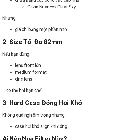
chưa bằng các dòng cao cấp như:
Cokin Nuances Clear Sky
Nhưng:
giá chỉ bằng một phần nhỏ.
2. Size Tối Đa 82mm
Nếu bạn dùng:
lens front lớn
medium format
cine lens
… có thể hơi hạn chế.
3. Hard Case Đóng Hơi Khó
Không quá nghiêm trọng nhưng:
case hơi khó align khi đóng.
Ai Nên Mua Filter Này?