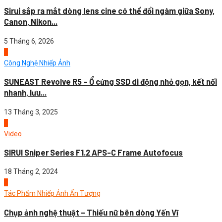
Sirui sắp ra mắt dòng lens cine có thể đổi ngàm giữa Sony,
Canon, Nikon...
5 Tháng 6, 2026
1
Công Nghệ Nhiếp Ảnh
SUNEAST Revolve R5 – Ổ cứng SSD di động nhỏ gọn, kết nối
nhanh, lưu...
13 Tháng 3, 2025
2
Video
SIRUI Sniper Series F1.2 APS-C Frame Autofocus
18 Tháng 2, 2024
3
Tác Phẩm Nhiếp Ảnh Ấn Tượng
Chụp ảnh nghệ thuật – Thiếu nữ bên dòng Yến Vĩ