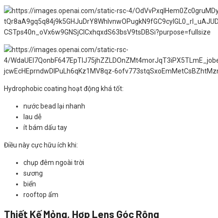
Hydrophobic coating hoạt động khá tốt:
nước bead lại nhanh
lau dễ
ít bám dấu tay
Điều này cực hữu ích khi:
chụp đêm ngoài trời
sương
biển
rooftop ẩm
Thiết Kế Mỏng, Hợp Lens Góc Rộng