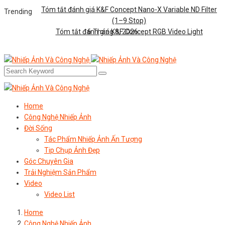
Tóm tắt đánh giá K&F Concept Nano-X Variable ND Filter
Trending
(1–9 Stop)
Tóm tắt đánh giá K&F Concept RGB Video Light
6 Tháng 8, 2026
Home
Công Nghệ Nhiếp Ảnh
Đời Sống
Tác Phẩm Nhiếp Ảnh Ấn Tượng
Tip Chụp Ảnh Đẹp
Góc Chuyên Gia
Trải Nghiệm Sản Phẩm
Video
Video List
Home
Công Nghệ Nhiếp Ảnh