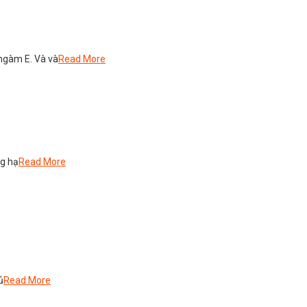
ngàm E. Và và
Read More
ng hạ
Read More
ủ
Read More