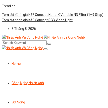
Trending
Tóm tắt đánh giá K&F Concept Nano-X Variable ND Filter (1–9 Stop)
Tóm tắt đánh giá K&F Concept RGB Video Light
8 Tháng 8, 2026
Home
Công Nghệ Nhiếp Ảnh
Đời Sống