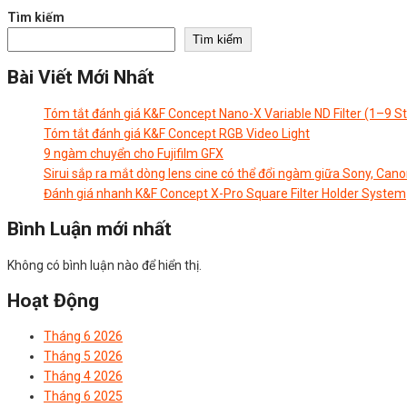
Tìm kiếm
Tìm kiếm
Bài Viết Mới Nhất
Tóm tắt đánh giá K&F Concept Nano-X Variable ND Filter (1–9 S
Tóm tắt đánh giá K&F Concept RGB Video Light
9 ngàm chuyển cho Fujifilm GFX
Sirui sắp ra mắt dòng lens cine có thể đổi ngàm giữa Sony, Cano
Đánh giá nhanh K&F Concept X-Pro Square Filter Holder System
Bình Luận mới nhất
Không có bình luận nào để hiển thị.
Hoạt Động
Tháng 6 2026
Tháng 5 2026
Tháng 4 2026
Tháng 6 2025