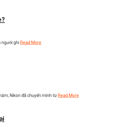
e?
n người ghi
Read More
ài năm, Nikon đã chuyển mình từ
Read More
orized
ại