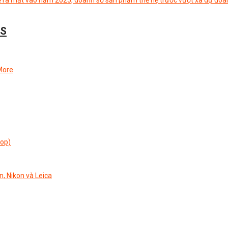
OS
More
top)
n, Nikon và Leica