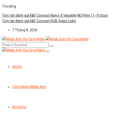
Trending
Tóm tắt đánh giá K&F Concept Nano-X Variable ND Filter (1–9 Stop)
Tóm tắt đánh giá K&F Concept RGB Video Light
7 Tháng 8, 2026
Home
Công Nghệ Nhiếp Ảnh
Đời Sống