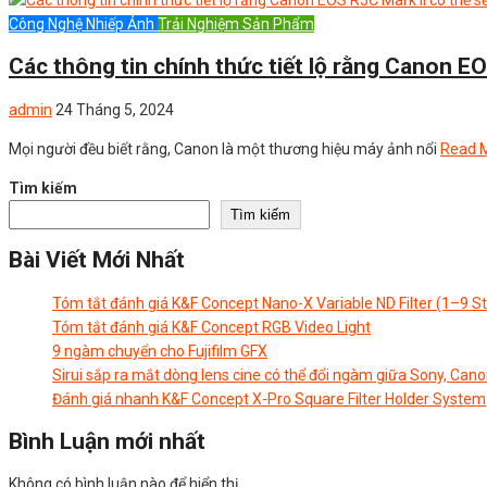
Công Nghệ Nhiếp Ảnh
Trải Nghiệm Sản Phẩm
Các thông tin chính thức tiết lộ rằng Canon E
admin
24 Tháng 5, 2024
Mọi người đều biết rằng, Canon là một thương hiệu máy ảnh nổi
Read 
Tìm kiếm
Tìm kiếm
Bài Viết Mới Nhất
Tóm tắt đánh giá K&F Concept Nano-X Variable ND Filter (1–9 S
Tóm tắt đánh giá K&F Concept RGB Video Light
9 ngàm chuyển cho Fujifilm GFX
Sirui sắp ra mắt dòng lens cine có thể đổi ngàm giữa Sony, Cano
Đánh giá nhanh K&F Concept X-Pro Square Filter Holder System
Bình Luận mới nhất
Không có bình luận nào để hiển thị.