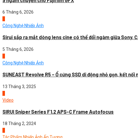
9 ngàm chuyển cho Fujifilm GFX
6 Tháng 6, 2026
4
Công Nghệ Nhiếp Ảnh
Sirui sắp ra mắt dòng lens cine có thể đổi ngàm giữa Sony, C
5 Tháng 6, 2026
1
Công Nghệ Nhiếp Ảnh
SUNEAST Revolve R5 – Ổ cứng SSD di động nhỏ gọn, kết nối nh
13 Tháng 3, 2025
2
Video
SIRUI Sniper Series F1.2 APS-C Frame Autofocus
18 Tháng 2, 2024
3
Tác Phẩm Nhiếp Ảnh Ấn Tượng