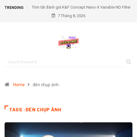
đánh giá K&F Concept Nano-X Variable ND Filter
Tóm tắt đánh giá K&F C
TRENDING
(1–9 Stop)
7 Tháng 8, 2026
Home
đèn chụp ảnh
TAGS :ĐÈN CHỤP ẢNH