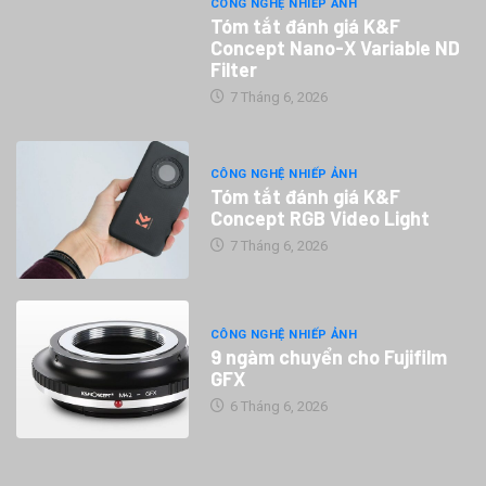
CÔNG NGHỆ NHIẾP ẢNH
Tóm tắt đánh giá K&F
Concept Nano-X Variable ND
Filter
7 Tháng 6, 2026
CÔNG NGHỆ NHIẾP ẢNH
Tóm tắt đánh giá K&F
Concept RGB Video Light
7 Tháng 6, 2026
CÔNG NGHỆ NHIẾP ẢNH
9 ngàm chuyển cho Fujifilm
GFX
6 Tháng 6, 2026