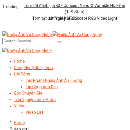
Tóm tắt đánh giá K&F Concept Nano-X Variable ND Filter
Trending
(1–9 Stop)
Tóm tắt đánh giá K&F Concept RGB Video Light
9 Tháng 8, 2026
Home
Công Nghệ Nhiếp Ảnh
Đời Sống
Tác Phẩm Nhiếp Ảnh Ấn Tượng
Tip Chụp Ảnh Đẹp
Góc Chuyên Gia
Trải Nghiệm Sản Phẩm
Video
Video List
Home
đèn sirui