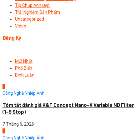
Tip Chụp Ảnh Đẹp
Trải Nghiệm Sản Phẩm
Uncategorized
Video
Đăng Ký
Mới Nhất
Phổ Biến
Bình Luận
1
Công Nghệ Nhiếp Ảnh
Tóm tắt đánh giá K&F Concept Nano-X Variable ND Filter
(1–9 Stop)
7 Tháng 6, 2026
2
Công Nghệ Nhiếp Ảnh