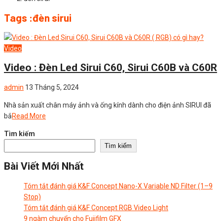
Tags :đèn sirui
Video
Video : Đèn Led Sirui C60, Sirui C60B và C60R
admin
13 Tháng 5, 2024
Nhà sản xuất chân máy ảnh và ống kính dành cho điện ảnh SIRUI đã
bắ
Read More
Tìm kiếm
Tìm kiếm
Bài Viết Mới Nhất
Tóm tắt đánh giá K&F Concept Nano-X Variable ND Filter (1–9
Stop)
Tóm tắt đánh giá K&F Concept RGB Video Light
9 ngàm chuyển cho Fujifilm GFX