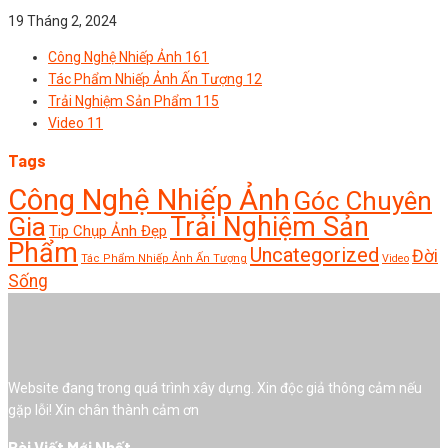
19 Tháng 2, 2024
Công Nghệ Nhiếp Ảnh
161
Tác Phẩm Nhiếp Ảnh Ấn Tượng
12
Trải Nghiệm Sản Phẩm
115
Video
11
Tags
Công Nghệ Nhiếp Ảnh
Góc Chuyên
Trải Nghiệm Sản
Gia
Tip Chụp Ảnh Đẹp
Phẩm
Uncategorized
Đời
Tác Phẩm Nhiếp Ảnh Ấn Tượng
Video
Sống
Website đang trong quá trình xây dựng. Xin độc giả thông cảm nếu
gặp lỗi! Xin chân thành cảm ơn
Bài Viết Mới Nhất