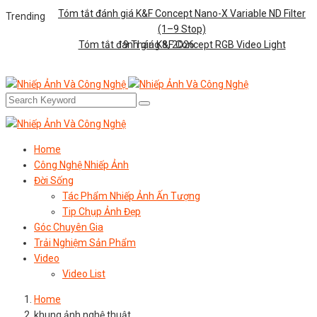
Tóm tắt đánh giá K&F Concept Nano-X Variable ND Filter
Trending
(1–9 Stop)
Tóm tắt đánh giá K&F Concept RGB Video Light
9 Tháng 8, 2026
Home
Công Nghệ Nhiếp Ảnh
Đời Sống
Tác Phẩm Nhiếp Ảnh Ấn Tượng
Tip Chụp Ảnh Đẹp
Góc Chuyên Gia
Trải Nghiệm Sản Phẩm
Video
Video List
Home
khung ảnh nghệ thuật