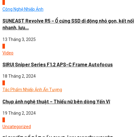
1
Công Nghệ Nhiếp Ảnh
SUNEAST Revolve R5 – Ổ cứng SSD di động nhỏ gọn, kết nối
nhanh, lưu...
13 Tháng 3, 2025
2
Video
SIRUI Sniper Series F1.2 APS-C Frame Autofocus
18 Tháng 2, 2024
3
Tác Phẩm Nhiếp Ảnh Ấn Tượng
Chụp ảnh nghệ thuật – Thiếu nữ bên dòng Yến Vĩ
19 Tháng 2, 2024
4
Uncategorized