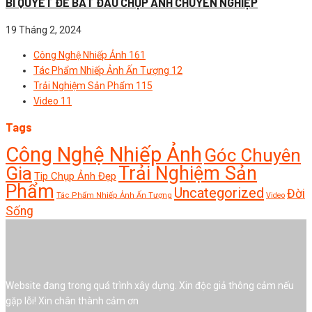
BÍ QUYẾT ĐỂ BẮT ĐẦU CHỤP ẢNH CHUYÊN NGHIỆP
19 Tháng 2, 2024
Công Nghệ Nhiếp Ảnh
161
Tác Phẩm Nhiếp Ảnh Ấn Tượng
12
Trải Nghiệm Sản Phẩm
115
Video
11
Tags
Công Nghệ Nhiếp Ảnh
Góc Chuyên
Trải Nghiệm Sản
Gia
Tip Chụp Ảnh Đẹp
Phẩm
Uncategorized
Đời
Tác Phẩm Nhiếp Ảnh Ấn Tượng
Video
Sống
Website đang trong quá trình xây dựng. Xin độc giả thông cảm nếu
gặp lỗi! Xin chân thành cảm ơn