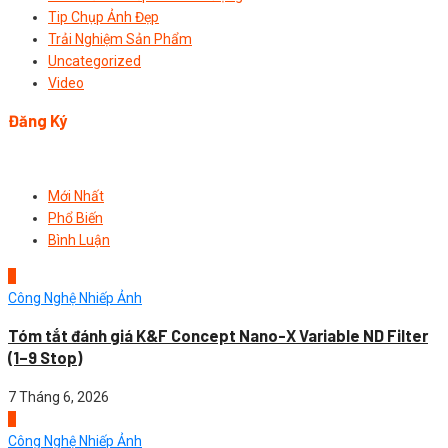
Tip Chụp Ảnh Đẹp
Trải Nghiệm Sản Phẩm
Uncategorized
Video
Đăng Ký
Mới Nhất
Phổ Biến
Bình Luận
1
Công Nghệ Nhiếp Ảnh
Tóm tắt đánh giá K&F Concept Nano-X Variable ND Filter
(1–9 Stop)
7 Tháng 6, 2026
2
Công Nghệ Nhiếp Ảnh