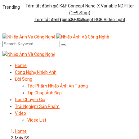
Tóm tắt đánh giá K&F Concept Nano-X Variable ND Filter
Trending
(1–9 Stop)
Tóm tắt đánh giá K&F Concept RGB Video Light
7 Tháng 8, 2026
Home
Công Nghệ Nhiếp Ảnh
Đời Sống
Tác Phẩm Nhiếp Ảnh Ấn Tượng
Tip Chụp Ảnh Đẹp
Góc Chuyên Gia
Trải Nghiệm Sản Phẩm
Video
Video List
Home
Máy S9