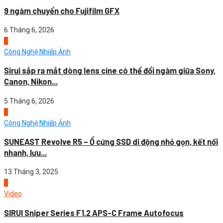
9 ngàm chuyển cho Fujifilm GFX
6 Tháng 6, 2026
4
Công Nghệ Nhiếp Ảnh
Sirui sắp ra mắt dòng lens cine có thể đổi ngàm giữa Sony,
Canon, Nikon...
5 Tháng 6, 2026
1
Công Nghệ Nhiếp Ảnh
SUNEAST Revolve R5 – Ổ cứng SSD di động nhỏ gọn, kết nối
nhanh, lưu...
13 Tháng 3, 2025
2
Video
SIRUI Sniper Series F1.2 APS-C Frame Autofocus