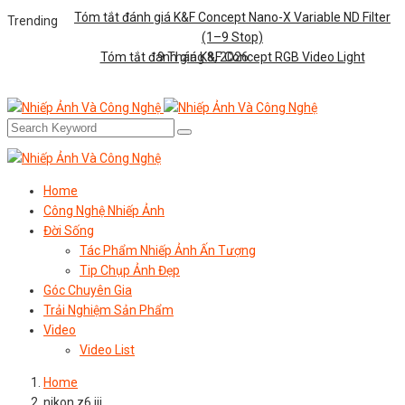
Tóm tắt đánh giá K&F Concept Nano-X Variable ND Filter
Trending
(1–9 Stop)
Tóm tắt đánh giá K&F Concept RGB Video Light
9 Tháng 8, 2026
Home
Công Nghệ Nhiếp Ảnh
Đời Sống
Tác Phẩm Nhiếp Ảnh Ấn Tượng
Tip Chụp Ảnh Đẹp
Góc Chuyên Gia
Trải Nghiệm Sản Phẩm
Video
Video List
Home
nikon z6 iii