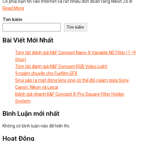
Có phải bạn tin vào Internet và rất nhiều đồn đoán rằng Nikon Z6 III
Read More
Tìm kiếm
Tìm kiếm
Bài Viết Mới Nhất
Tóm tắt đánh giá K&F Concept Nano-X Variable ND Filter (1–9
Stop)
Tóm tắt đánh giá K&F Concept RGB Video Light
9 ngàm chuyển cho Fujifilm GFX
Sirui sắp ra mắt dòng lens cine có thể đổi ngàm giữa Sony,
Canon, Nikon và Leica
Đánh giá nhanh K&F Concept X-Pro Square Filter Holder
System
Bình Luận mới nhất
Không có bình luận nào để hiển thị.
Hoạt Động