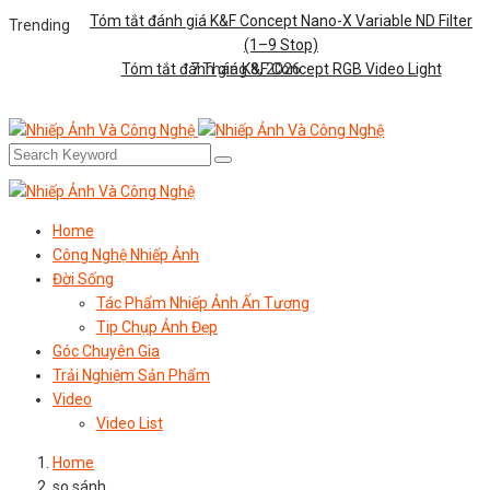
Tóm tắt đánh giá K&F Concept Nano-X Variable ND Filter
Trending
(1–9 Stop)
Tóm tắt đánh giá K&F Concept RGB Video Light
7 Tháng 8, 2026
Home
Công Nghệ Nhiếp Ảnh
Đời Sống
Tác Phẩm Nhiếp Ảnh Ấn Tượng
Tip Chụp Ảnh Đẹp
Góc Chuyên Gia
Trải Nghiệm Sản Phẩm
Video
Video List
Home
so sánh