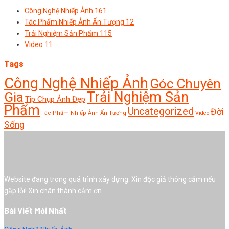
Công Nghệ Nhiếp Ảnh
161
Tác Phẩm Nhiếp Ảnh Ấn Tượng
12
Trải Nghiệm Sản Phẩm
115
Video
11
Tags
Công Nghệ Nhiếp Ảnh
Góc Chuyên
Trải Nghiệm Sản
Gia
Tip Chụp Ảnh Đẹp
Phẩm
Uncategorized
Đời
Tác Phẩm Nhiếp Ảnh Ấn Tượng
Video
Sống
Website đang trong quá trình xây dựng. Xin độc giả thông cảm nếu
gặp lỗi! Xin chân thành cảm ơn
Bài Viết Mới Nhất