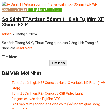
Góc Chuyên Gia
Trải Nghiệm Sản Phẩm
So Sánh TTArtisan 56mm f1.8 và Fujifilm XF
35mm F2 R
admin
7 Tháng 5, 2024
So sánh Thông Số Kỹ Thuật Tổng quan của 2 ống kính Trong bài
đánh giá
Read More
Tìm kiếm
Tìm kiếm
Bài Viết Mới Nhất
Tóm tắt đánh giá K&F Concept Nano-X Variable ND Filter (1–9
Stop)
Tóm tắt đánh giá K&F Concept RGB Video Light
9 ngàm chuyển cho Fujifilm GFX
Sirui sắp ra mắt dòng lens cine có thể đổi ngàm giữa Sony,