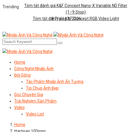
Tóm tắt đánh giá K&F Concept Nano-X Variable ND Filter
Trending
(1–9 Stop)
Tóm tắt đánh giá K&F Concept RGB Video Light
8 Tháng 8, 2026
Home
Công Nghệ Nhiếp Ảnh
Đời Sống
Tác Phẩm Nhiếp Ảnh Ấn Tượng
Tip Chụp Ảnh Đẹp
Góc Chuyên Gia
Trải Nghiệm Sản Phẩm
Video
Video List
Home
ttartisan 100mm