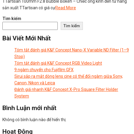
TTartisan 100mm F2.8 Bubble Bokeh – Chiếc ống kính đến từ hãng
sản xuất TTartisan có giá cự
Read More
Tìm kiếm
Tìm kiếm
Bài Viết Mới Nhất
Tóm tắt đánh giá K&F Concept Nano-X Variable ND Filter (1–9
Stop)
Tóm tắt đánh giá K&F Concept RGB Video Light
9 ngàm chuyển cho Fujifilm GFX
Sirui sắp ra mắt dòng lens cine có thể đổi ngàm giữa Sony,
Canon, Nikon và Leica
Đánh giá nhanh K&F Concept X-Pro Square Filter Holder
System
Bình Luận mới nhất
Không có bình luận nào để hiển thị.
Hoạt Động