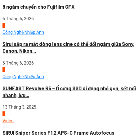
9 ngàm chuyển cho Fujifilm GFX
6 Tháng 6, 2026
4
Công Nghệ Nhiếp Ảnh
Sirui sắp ra mắt dòng lens cine có thể đổi ngàm giữa Sony,
Canon, Nikon...
5 Tháng 6, 2026
1
Công Nghệ Nhiếp Ảnh
SUNEAST Revolve R5 – Ổ cứng SSD di động nhỏ gọn, kết nối
nhanh, lưu...
13 Tháng 3, 2025
2
Video
SIRUI Sniper Series F1.2 APS-C Frame Autofocus