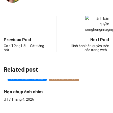
Previous Post
Next Post
Ca sĩ Hồng Hải – Cất tiếng
Hình ảnh bản quyền trên
hát…
các trang web…
Related post
UYÊN GIA
CÔNG NGHỆ NHIẾP ẢNH
GÓC CH
Cài đặt máy ảnh cơ bản cho..
15 Tháng 4, 2026