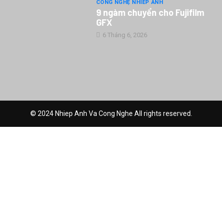
CÔNG NGHỆ NHIẾP ẢNH
9 ngàm chuyển cho Fujifilm
GFX
6 Tháng 6, 2026
© 2024 Nhiep Anh Va Cong Nghe All rights reserved.