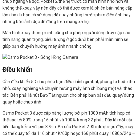
chụp ngang và dọc. Pocket 2 thế hệ trước có màn hình nhỏ hơn và
không thể xoay, vậy nên đây có thể được xem là phiên bản nâng cấp
lớn cho dù bạn có sử dụng để quay những thước phim điện ảnh hay
những bức ảnh dọc để đăng trên mạng xã hội.
Màn hình xoay thông minh cũng cho phép người dùng truy cập các
tính năng quan trọng, biểu tượng ở góc dưới bên phải màn hình sẽ
giúp bạn chuyển hướng máy ảnh nhanh chóng
Điều khiển
Cần điều khiển 5D cho phép bạn điều chỉnh gimbal, phóng to hoặc thu
nhỏ, xoay, nghiêng và chuyển hướng máy ảnh chỉ bằng một vài thao
tác. Bên phải là nút Bật/Tắt nguồn cho phép bạn bắt đầu quay/dừng
quay hoặc chụp ảnh
Osmo Pocket 3 được cấp năng lượng bởi pin 1300 mAh tích hợp có
thể sạc tới 80% trong 16 phút và 100% trong 32 phút. Đây là một cải
tiến đáng kể so với pin 875 mAh của Pocket 2. Khi được sạc đầy, máy
có thể quay tối đa 116 phút 4K/60p hoặc 166 phút quay 1080p/24p –