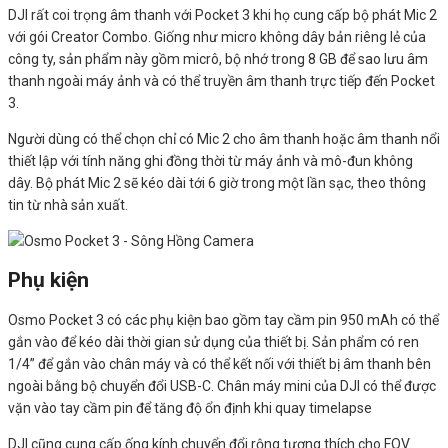
DJI rất coi trọng âm thanh với Pocket 3 khi họ cung cấp bộ phát Mic 2
với gói Creator Combo. Giống như micro không dây bản riêng lẻ của
công ty, sản phẩm này gồm micrô, bộ nhớ trong 8 GB để sao lưu âm
thanh ngoài máy ảnh và có thể truyền âm thanh trực tiếp đến Pocket
3.
Người dùng có thể chọn chỉ có Mic 2 cho âm thanh hoặc âm thanh nổi
thiết lập với tính năng ghi đồng thời từ máy ảnh và mô-đun không
dây. Bộ phát Mic 2 sẽ kéo dài tới 6 giờ trong một lần sạc, theo thông
tin từ nhà sản xuất.
Phụ kiện
Osmo Pocket 3 có các phụ kiện bao gồm tay cầm pin 950 mAh có thể
gắn vào để kéo dài thời gian sử dụng của thiết bị. Sản phẩm có ren
1/4” để gắn vào chân máy và có thể kết nối với thiết bị âm thanh bên
ngoài bằng bộ chuyển đổi USB-C. Chân máy mini của DJI có thể được
vặn vào tay cầm pin để tăng độ ổn định khi quay timelapse
DJI cũng cung cấp ống kính chuyển đổi rộng tương thích cho FOV