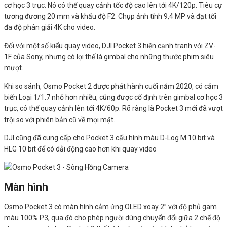
cơ học 3 trục. Nó có thể quay cảnh tốc độ cao lên tới 4K/120p. Tiêu cự
tương đương 20 mm và khẩu độ F2. Chụp ảnh tĩnh 9,4 MP và đạt tối
đa độ phân giải 4K cho video.
Đối với một số kiểu quay video, DJI Pocket 3 hiện cạnh tranh với ZV-
1F của Sony, nhưng có lợi thế là gimbal cho những thước phim siêu
mượt.
Khi so sánh, Osmo Pocket 2 được phát hành cuối năm 2020, có cảm
biến Loại 1/1.7 nhỏ hơn nhiều, cũng được cố định trên gimbal cơ học 3
trục, có thể quay cảnh lên tới 4K/60p. Rõ ràng là Pocket 3 mới đã vượt
trội so với phiên bản cũ về mọi mặt.
DJI cũng đã cung cấp cho Pocket 3 cấu hình màu D-Log M 10 bit và
HLG 10 bit để có dải động cao hơn khi quay video
Màn hình
Osmo Pocket 3 có màn hình cảm ứng OLED xoay 2” với độ phủ gam
màu 100% P3, qua đó cho phép người dùng chuyển đổi giữa 2 chế độ