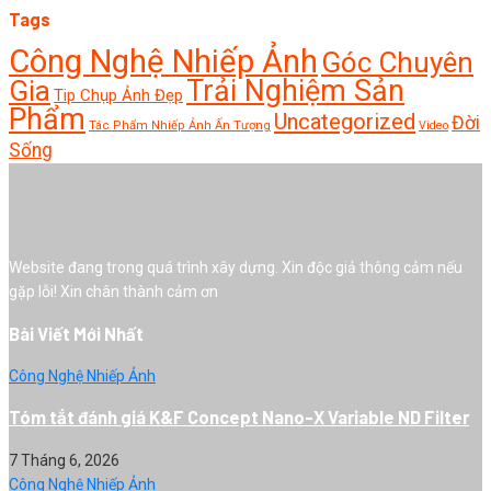
Tags
Công Nghệ Nhiếp Ảnh
Góc Chuyên
Trải Nghiệm Sản
Gia
Tip Chụp Ảnh Đẹp
Phẩm
Uncategorized
Đời
Tác Phẩm Nhiếp Ảnh Ấn Tượng
Video
Sống
Website đang trong quá trình xây dựng. Xin độc giả thông cảm nếu
gặp lỗi! Xin chân thành cảm ơn
Bài Viết Mới Nhất
Công Nghệ Nhiếp Ảnh
Tóm tắt đánh giá K&F Concept Nano-X Variable ND Filter
7 Tháng 6, 2026
Công Nghệ Nhiếp Ảnh