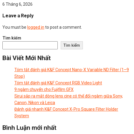
6 Tháng 6, 2026
Leave a Reply
You must be
logged in
to post a comment.
Tìm kiếm
Tìm kiếm
Bài Viết Mới Nhất
Tóm tắt đánh giá K&F Concept Nano-X Variable ND Filter (1–9
Stop)
Tóm tắt đánh giá K&F Concept RGB Video Light
9 ngàm chuyển cho Fujifilm GFX
Sirui sắp ra mắt dòng lens cine có thể đổi ngàm giữa Sony,
Canon, Nikon và Leica
Đánh giá nhanh K&F Concept X-Pro Square Filter Holder
System
Bình Luận mới nhất