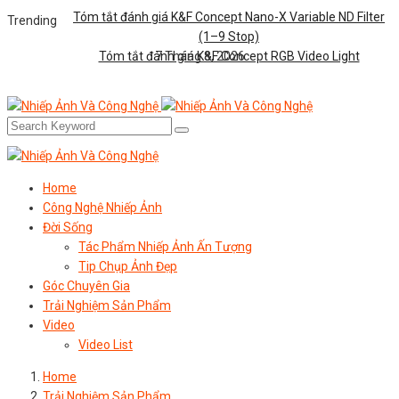
Tóm tắt đánh giá K&F Concept Nano-X Variable ND Filter
Trending
(1–9 Stop)
Tóm tắt đánh giá K&F Concept RGB Video Light
7 Tháng 8, 2026
Home
Công Nghệ Nhiếp Ảnh
Đời Sống
Tác Phẩm Nhiếp Ảnh Ấn Tượng
Tip Chụp Ảnh Đẹp
Góc Chuyên Gia
Trải Nghiệm Sản Phẩm
Video
Video List
Home
Trải Nghiệm Sản Phẩm