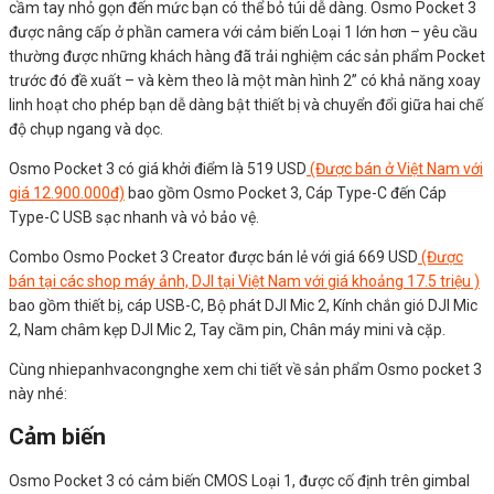
cầm tay nhỏ gọn đến mức bạn có thể bỏ túi dễ dàng. Osmo Pocket 3
được nâng cấp ở phần camera với cảm biến Loại 1 lớn hơn – yêu cầu
thường được những khách hàng đã trải nghiệm các sản phẩm Pocket
trước đó đề xuất – và kèm theo là một màn hình 2” có khả năng xoay
linh hoạt cho phép bạn dễ dàng bật thiết bị và chuyển đổi giữa hai chế
độ chụp ngang và dọc.
Osmo Pocket 3 có giá khởi điểm là 519 USD
(Được bán ở Việt Nam với
giá 12.900.000đ)
bao gồm Osmo Pocket 3, Cáp Type-C đến Cáp
Type-C USB sạc nhanh và vỏ bảo vệ.
Combo Osmo Pocket 3 Creator được bán lẻ với giá 669 USD
(Được
bán tại các shop máy ảnh, DJI tại Việt Nam với giá khoảng 17.5 triệu )
bao gồm thiết bị, cáp USB-C, Bộ phát DJI Mic 2, Kính chắn gió DJI Mic
2, Nam châm kẹp DJI Mic 2, Tay cầm pin, Chân máy mini và cặp.
Cùng nhiepanhvacongnghe xem chi tiết về sản phẩm Osmo pocket 3
này nhé:
Cảm biến
Osmo Pocket 3 có cảm biến CMOS Loại 1, được cố định trên gimbal