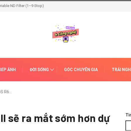
 Light
IẾP ẢNH
ĐỜI SỐNG
GÓC CHUYÊN GIA
TRẢI NG
OS R6…
II sẽ ra mắt sớm hơn dự
Tì