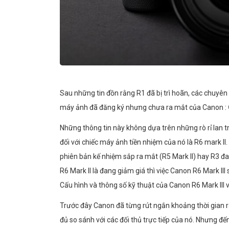
Sau những tin đồn rằng R1 đã bị trì hoãn, các chuyê
máy ảnh đã đăng ký nhưng chưa ra mắt của Canon :
Những thông tin này không dựa trên những rò rỉ lan t
đối với chiếc máy ảnh tiền nhiệm của nó là R6 mark II.
phiên bản kế nhiệm sắp ra mắt (R5 Mark II) hay R3 đa
R6 Mark II là đang giảm giá thì việc Canon R6 Mark III
Cấu hình và thông số kỹ thuật của Canon R6 Mark III 
Trước đây Canon đã từng rút ngắn khoảng thời gian r
đủ so sánh với các đối thủ trực tiếp của nó. Nhưng đế