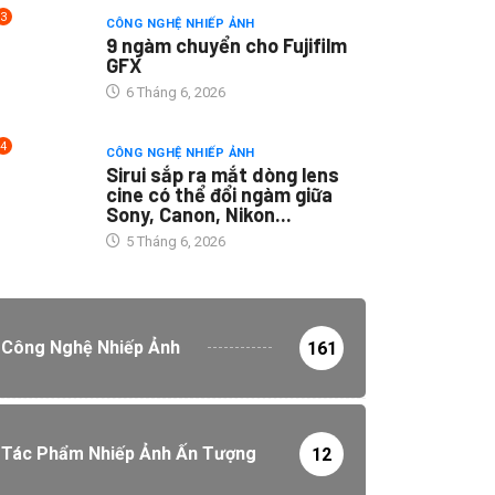
3
CÔNG NGHỆ NHIẾP ẢNH
9 ngàm chuyển cho Fujifilm
GFX
6 Tháng 6, 2026
4
CÔNG NGHỆ NHIẾP ẢNH
Sirui sắp ra mắt dòng lens
cine có thể đổi ngàm giữa
Sony, Canon, Nikon...
5 Tháng 6, 2026
Công Nghệ Nhiếp Ảnh
161
Tác Phẩm Nhiếp Ảnh Ấn Tượng
12