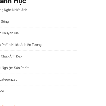
anh Mục
ng Nghệ Nhiếp Ảnh
i Sống
c Chuyên Gia
c Phẩm Nhiếp Ảnh Ấn Tượng
p Chụp Ảnh Đẹp
CÔNG NGHỆ NHIẾP ẢNH
GÓC CHUYÊN GIA
ải Nghiệm Sản Phẩm
ngàm chuyển cho Fujifilm
categorized
FX
CÔNG NGHỆ NHIẾP ẢNH
deo
TRẢI NGHIỆM SẢN PHẨM
6 Tháng 6, 2026
Sirui sắp ra mắt dòng lens