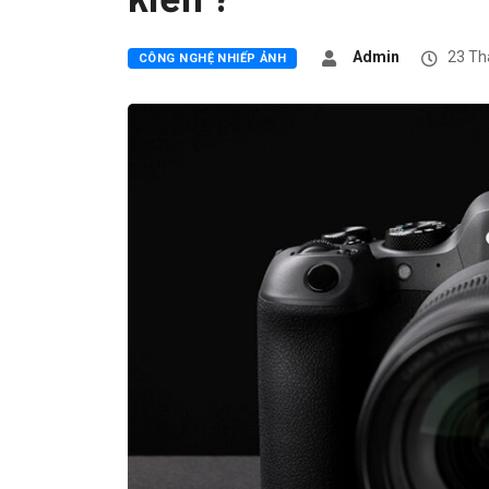
Admin
23 Th
CÔNG NGHỆ NHIẾP ẢNH