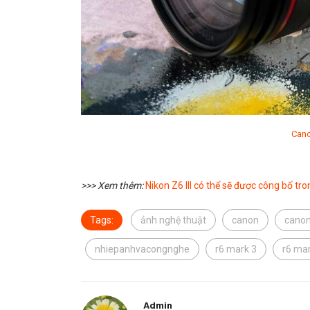
Cano
>>> Xem thêm:
Nikon Z6 III có thể sẽ được công bố tr
Tags:
ảnh nghệ thuật
canon
canon
nhiepanhvacongnghe
r6 mark 3
r6 mark
Admin