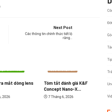
D
m
Cô
Đờ
Next Post
Các thông tin chính thức tiết lộ
Gó
rằng…
Tá
Ti
HỆ NHIẾP ẢNH
CÔNG NGHỆ NHIẾP ẢNH
HIỆM SẢN PHẨM
GÓC CHUYÊN GIA
Tr
 ra mắt dòng lens
Tóm tắt đánh giá K&F
9 
Un
Concept Nano-X...
G
Vi
, 2026
7 Tháng 6, 2026