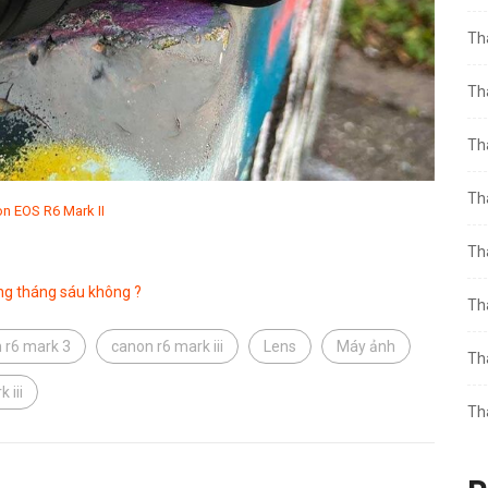
Th
Th
Th
Th
n EOS R6 Mark II
Th
ong tháng sáu không ?
Th
 r6 mark 3
canon r6 mark iii
Lens
Máy ảnh
Th
 iii
Th