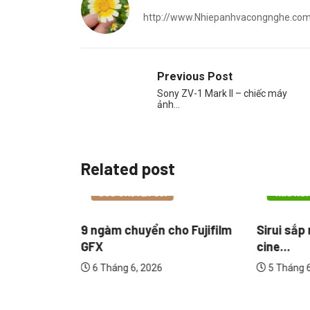
http://www.Nhiepanhvacongnghe.co
Previous Post
Sony ZV-1 Mark II – chiếc máy
ảnh…
Related post
 ẢNH
CÔNG NGHỆ NHIẾP ẢNH
CÔNG NG
GÓC CHUYÊN GIA
TRẢI NG
á K&F
9 ngàm chuyển cho Fujifilm
Sirui sắp
..
GFX
cine...
6 Tháng 6, 2026
5 Tháng 6