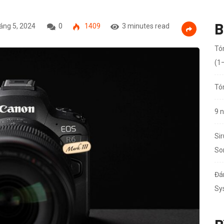
B
áng 5, 2024
0
1409
3 minutes read
Tó
(1
Tó
9 
Sir
So
Đá
Sy