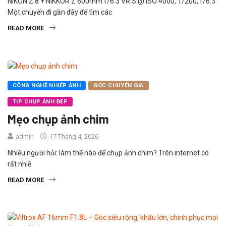
NIKON Z 8 + NIKKOR Z 600mm f/6.3 VR S @ ISO 4000, 1/200, f/6.3
Một chuyến đi gần đây để tìm các
READ MORE
CÔNG NGHỆ NHIẾP ẢNH
GÓC CHUYÊN GIA
TIP CHỤP ẢNH ĐẸP
Mẹo chụp ảnh chim
admin
17 Tháng 4, 2026
Nhiều người hỏi: làm thế nào để chụp ảnh chim? Trên internet có
rất nhiề
READ MORE