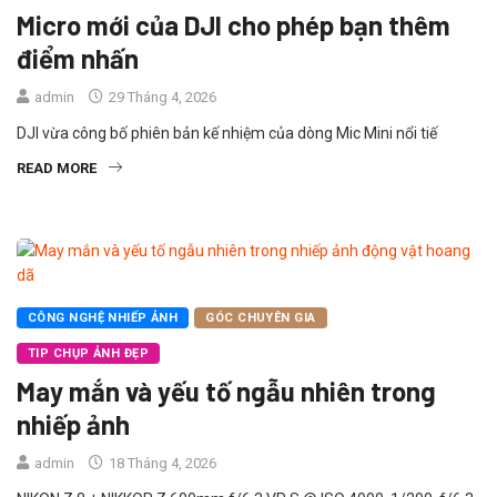
Micro mới của DJI cho phép bạn thêm
điểm nhấn
admin
29 Tháng 4, 2026
DJI vừa công bố phiên bản kế nhiệm của dòng Mic Mini nổi tiế
READ MORE
CÔNG NGHỆ NHIẾP ẢNH
GÓC CHUYÊN GIA
TIP CHỤP ẢNH ĐẸP
May mắn và yếu tố ngẫu nhiên trong
nhiếp ảnh
admin
18 Tháng 4, 2026