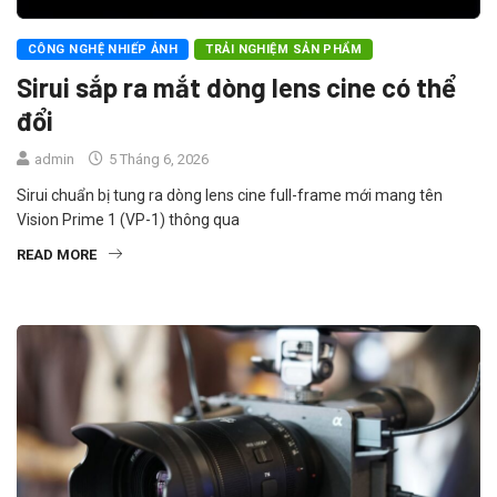
CÔNG NGHỆ NHIẾP ẢNH
TRẢI NGHIỆM SẢN PHẨM
Sirui sắp ra mắt dòng lens cine có thể
đổi
admin
5 Tháng 6, 2026
Sirui chuẩn bị tung ra dòng lens cine full-frame mới mang tên
Vision Prime 1 (VP-1) thông qua
READ MORE