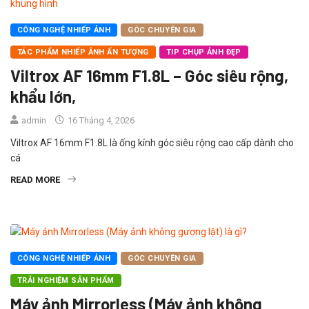
CÔNG NGHỆ NHIẾP ẢNH
GÓC CHUYÊN GIA
TÁC PHẨM NHIẾP ẢNH ẤN TƯỢNG
TIP CHỤP ẢNH ĐẸP
Viltrox AF 16mm F1.8L – Góc siêu rộng,
khẩu lớn,
admin
16 Tháng 4, 2026
Viltrox AF 16mm F1.8L là ống kính góc siêu rộng cao cấp dành cho
cá
READ MORE
CÔNG NGHỆ NHIẾP ẢNH
GÓC CHUYÊN GIA
TRẢI NGHIỆM SẢN PHẨM
Máy ảnh Mirrorless (Máy ảnh không