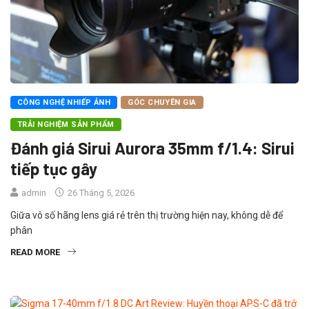
CÔNG NGHỆ NHIẾP ẢNH
GÓC CHUYÊN GIA
TRẢI NGHIỆM SẢN PHẨM
Đánh giá Sirui Aurora 35mm f/1.4: Sirui
tiếp tục gây
admin
26 Tháng 5, 2026
Giữa vô số hãng lens giá rẻ trên thị trường hiện nay, không dễ để
phân
READ MORE