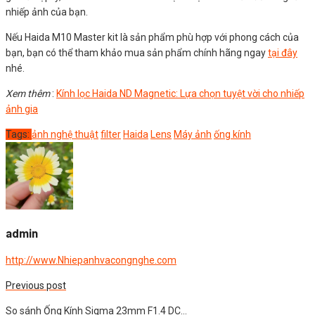
nhiếp ảnh của bạn.
Nếu Haida M10 Master kit là sản phẩm phù hợp với phong cách của
bạn, bạn có thể tham khảo mua sản phẩm chính hãng ngay
tại đây
nhé.
Xem thêm
:
Kính lọc Haida ND Magnetic: Lựa chọn tuyệt vời cho nhiếp
ảnh gia
Tags:
ảnh nghệ thuật
filter
Haida
Lens
Máy ảnh
ống kính
admin
http://www.Nhiepanhvacongnghe.com
Previous post
So sánh Ống Kính Sigma 23mm F1.4 DC…