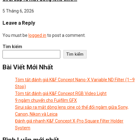
5 Tháng 6, 2026
Leave a Reply
You must be
logged in
to post a comment.
Tìm kiếm
Tìm kiếm
Bài Viết Mới Nhất
Tóm tắt đánh giá K&F Concept Nano-X Variable ND Filter (1–9
Stop)
Tóm tắt đánh giá K&F Concept RGB Video Light
9 ngàm chuyển cho Fujifilm GFX
Sirui sắp ra mắt dòng lens cine có thể đổi ngàm giữa Sony,
Canon, Nikon và Leica
Đánh giá nhanh K&F Concept X-Pro Square Filter Holder
System
Bình Luận mới nhất