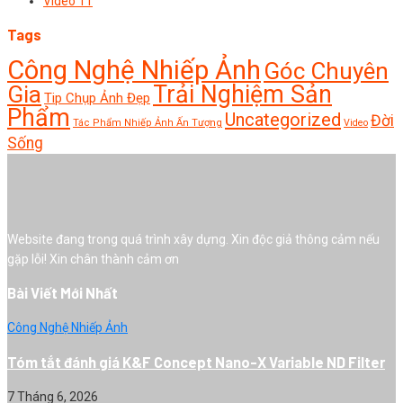
Video
11
Tags
Công Nghệ Nhiếp Ảnh
Góc Chuyên
Trải Nghiệm Sản
Gia
Tip Chụp Ảnh Đẹp
Phẩm
Uncategorized
Đời
Tác Phẩm Nhiếp Ảnh Ấn Tượng
Video
Sống
Website đang trong quá trình xây dựng. Xin độc giả thông cảm nếu
gặp lỗi! Xin chân thành cảm ơn
Bài Viết Mới Nhất
Công Nghệ Nhiếp Ảnh
Tóm tắt đánh giá K&F Concept Nano-X Variable ND Filter
7 Tháng 6, 2026