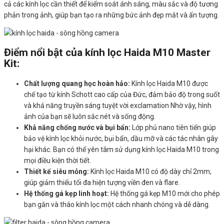
cả các kính lọc cần thiết để kiểm soát ánh sáng, màu sắc và độ tương
phản trong ảnh, giúp bạn tạo ra những bức ảnh đẹp mắt và ấn tượng.
Điểm nổi bật của kính lọc Haida M10 Master
Kit:
Chất lượng quang học hoàn hảo:
Kính lọc Haida M10 được
chế tạo từ kính Schott cao cấp của Đức, đảm bảo độ trong suốt
và khả năng truyền sáng tuyệt vời.exclamation Nhờ vậy, hình
ảnh của bạn sẽ luôn sắc nét và sống động.
Khả năng chống nước và bụi bẩn:
Lớp phủ nano tiên tiến giúp
bảo vệ kính lọc khỏi nước, bụi bẩn, dầu mỡ và các tác nhân gây
hại khác. Bạn có thể yên tâm sử dụng kính lọc Haida M10 trong
mọi điều kiện thời tiết.
Thiết kế siêu mỏng:
Kính lọc Haida M10 có độ dày chỉ 2mm,
giúp giảm thiểu tối đa hiện tượng viền đen và flare.
Hệ thống gá kẹp linh hoạt:
Hệ thống gá kẹp M10 mới cho phép
bạn gắn và tháo kính lọc một cách nhanh chóng và dễ dàng.