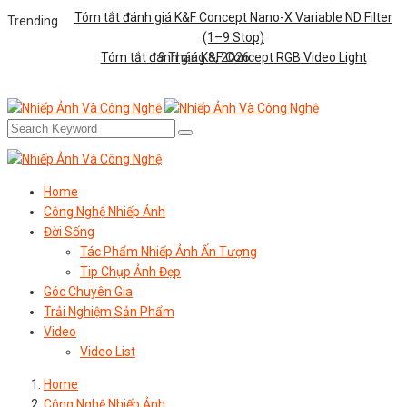
Tóm tắt đánh giá K&F Concept Nano-X Variable ND Filter
Trending
(1–9 Stop)
Tóm tắt đánh giá K&F Concept RGB Video Light
9 Tháng 8, 2026
Home
Công Nghệ Nhiếp Ảnh
Đời Sống
Tác Phẩm Nhiếp Ảnh Ấn Tượng
Tip Chụp Ảnh Đẹp
Góc Chuyên Gia
Trải Nghiệm Sản Phẩm
Video
Video List
Home
Công Nghệ Nhiếp Ảnh