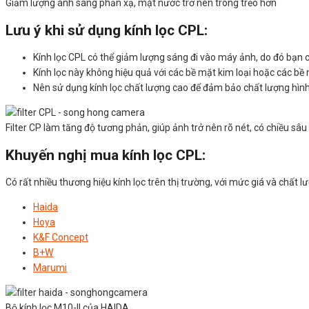
Giảm lượng ánh sáng phản xạ, mặt nước trở nên trong trẻo hơn
Lưu ý khi sử dụng kính lọc CPL:
Kính lọc CPL có thể giảm lượng sáng đi vào máy ảnh, do đó bạn 
Kính lọc này không hiệu quả với các bề mặt kim loại hoặc các b
Nên sử dụng kính lọc chất lượng cao để đảm bảo chất lượng hình
Filter CP làm tăng độ tương phản, giúp ảnh trở nên rõ nét, có chiều sâu
Khuyến nghị mua kính lọc CPL:
Có rất nhiều thương hiệu kính lọc trên thị trường, với mức giá và chất 
Haida
Hoya
K&F Concept
B+W
Marumi
Bộ kính lọc M10-II của HAIDA