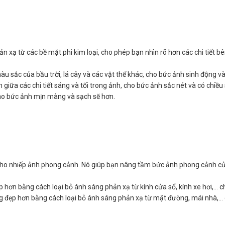
ản xạ từ các bề mặt phi kim loại, cho phép bạn nhìn rõ hơn các chi tiết b
u sắc của bầu trời, lá cây và các vật thể khác, cho bức ảnh sinh động v
giữa các chi tiết sáng và tối trong ảnh, cho bức ảnh sắc nét và có chiều
ho bức ảnh mịn màng và sạch sẽ hơn.
 cho nhiếp ảnh phong cảnh. Nó giúp bạn nâng tầm bức ảnh phong cảnh củ
hơn bằng cách loại bỏ ánh sáng phản xạ từ kính cửa sổ, kính xe hơi,… c
 đẹp hơn bằng cách loại bỏ ánh sáng phản xạ từ mặt đường, mái nhà,…