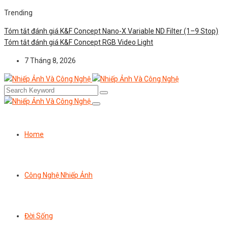
Trending
Tóm tắt đánh giá K&F Concept Nano-X Variable ND Filter (1–9 Stop)
Tóm tắt đánh giá K&F Concept RGB Video Light
7 Tháng 8, 2026
Home
Công Nghệ Nhiếp Ảnh
Đời Sống