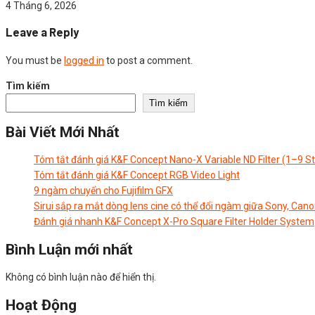
4 Tháng 6, 2026
Leave a Reply
You must be
logged in
to post a comment.
Tìm kiếm
Tìm kiếm
Bài Viết Mới Nhất
Tóm tắt đánh giá K&F Concept Nano-X Variable ND Filter (1–9 S
Tóm tắt đánh giá K&F Concept RGB Video Light
9 ngàm chuyển cho Fujifilm GFX
Sirui sắp ra mắt dòng lens cine có thể đổi ngàm giữa Sony, Cano
Đánh giá nhanh K&F Concept X-Pro Square Filter Holder System
Bình Luận mới nhất
Không có bình luận nào để hiển thị.
Hoạt Động