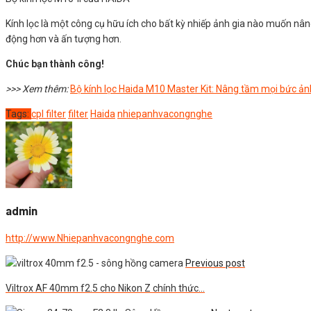
Kính lọc là một công cụ hữu ích cho bất kỳ nhiếp ảnh gia nào muốn nâ
động hơn và ấn tượng hơn.
Chúc bạn thành công!
>>> Xem thêm:
Bộ kính lọc Haida M10 Master Kit: Nâng tầm mọi bức ản
Tags:
cpl filter
filter
Haida
nhiepanhvacongnghe
admin
http://www.Nhiepanhvacongnghe.com
Previous post
Viltrox AF 40mm f2.5 cho Nikon Z chính thức…