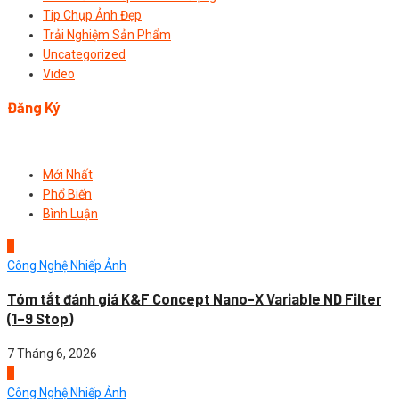
Tip Chụp Ảnh Đẹp
Trải Nghiệm Sản Phẩm
Uncategorized
Video
Đăng Ký
Mới Nhất
Phổ Biến
Bình Luận
1
Công Nghệ Nhiếp Ảnh
Tóm tắt đánh giá K&F Concept Nano-X Variable ND Filter
(1–9 Stop)
7 Tháng 6, 2026
2
Công Nghệ Nhiếp Ảnh