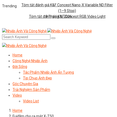
Tóm tắt đánh giá K&F Concept Nano-X Variable ND Filter
Trending
(1–9 Stop)
Tóm tắt đánh giá K&F Concept RGB Video Light
9 Tháng 8, 2026
Home
Công Nghệ Nhiếp Ảnh
Đời Sống
Tác Phẩm Nhiếp Ảnh Ấn Tượng
Tip Chụp Ảnh Đẹp
Góc Chuyên Gia
Trải Nghiệm Sản Phẩm
Video
Video List
Home
Fujifilm cho ra mắt X-T50