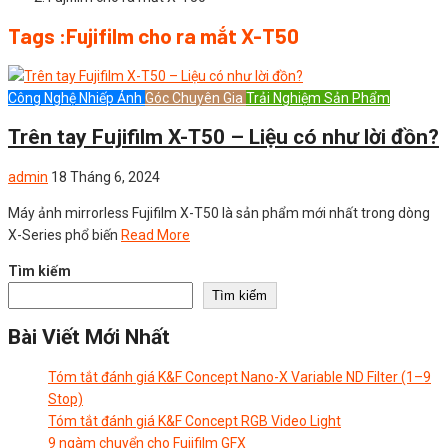
Tags :Fujifilm cho ra mắt X-T50
Công Nghệ Nhiếp Ảnh
Góc Chuyên Gia
Trải Nghiệm Sản Phẩm
Trên tay Fujifilm X-T50 – Liệu có như lời đồn?
admin
18 Tháng 6, 2024
Máy ảnh mirrorless Fujifilm X-T50 là sản phẩm mới nhất trong dòng
X-Series phổ biến
Read More
Tìm kiếm
Tìm kiếm
Bài Viết Mới Nhất
Tóm tắt đánh giá K&F Concept Nano-X Variable ND Filter (1–9
Stop)
Tóm tắt đánh giá K&F Concept RGB Video Light
9 ngàm chuyển cho Fujifilm GFX