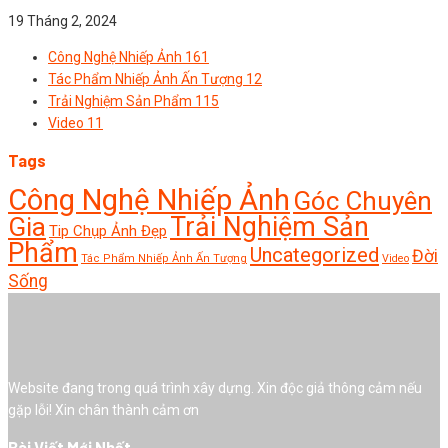
19 Tháng 2, 2024
Công Nghệ Nhiếp Ảnh
161
Tác Phẩm Nhiếp Ảnh Ấn Tượng
12
Trải Nghiệm Sản Phẩm
115
Video
11
Tags
Công Nghệ Nhiếp Ảnh
Góc Chuyên
Trải Nghiệm Sản
Gia
Tip Chụp Ảnh Đẹp
Phẩm
Uncategorized
Đời
Tác Phẩm Nhiếp Ảnh Ấn Tượng
Video
Sống
Website đang trong quá trình xây dựng. Xin độc giả thông cảm nếu
gặp lỗi! Xin chân thành cảm ơn
Bài Viết Mới Nhất