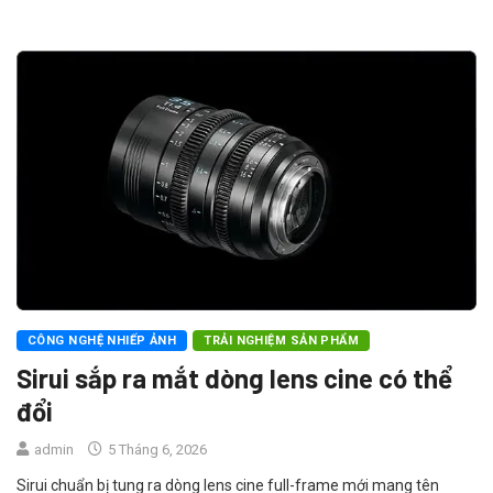
CÔNG NGHỆ NHIẾP ẢNH
TRẢI NGHIỆM SẢN PHẨM
Sirui sắp ra mắt dòng lens cine có thể
đổi
admin
5 Tháng 6, 2026
Sirui chuẩn bị tung ra dòng lens cine full-frame mới mang tên