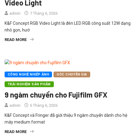
Video Light
admin
7 Tháng 6, 2026
K&F Concept RGB Video Light là đèn LED RGB công suất 12W dạng
nhỏ gọn, hướ
READ MORE
CÔNG NGHỆ NHIẾP ẢNH
GÓC CHUYÊN GIA
TRẢI NGHIỆM SẢN PHẨM
9 ngàm chuyển cho Fujifilm GFX
admin
6 Tháng 6, 2026
K&F Concept và Fringer đã giới thiệu 9 ngàm chuyển dành cho hệ
máy medium format
READ MORE