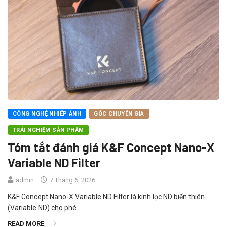
CÔNG NGHỆ NHIẾP ẢNH
GÓC CHUYÊN GIA
TRẢI NGHIỆM SẢN PHẨM
Tóm tắt đánh giá K&F Concept Nano-X
Variable ND Filter
admin
7 Tháng 6, 2026
K&F Concept Nano-X Variable ND Filter là kính lọc ND biến thiên
(Variable ND) cho phé
READ MORE