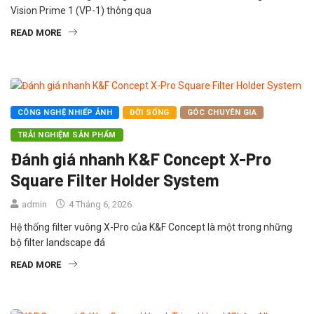
Vision Prime 1 (VP-1) thông qua
READ MORE
CÔNG NGHỆ NHIẾP ẢNH
ĐỜI SỐNG
GÓC CHUYÊN GIA
TRẢI NGHIỆM SẢN PHẨM
Đánh giá nhanh K&F Concept X-Pro
Square Filter Holder System
admin
4 Tháng 6, 2026
Hệ thống filter vuông X-Pro của K&F Concept là một trong những
bộ filter landscape đá
READ MORE