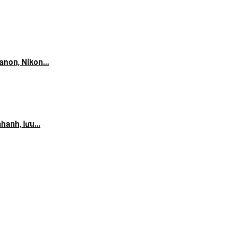
anon, Nikon...
anh, lưu...