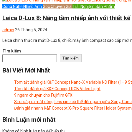
Công Nghệ Nhiếp Ảnh
Góc Chuyên Gia
Trải Nghiệm Sản Phẩm
Leica D-Lux 8: Nâng tầm nhiếp ảnh với thiết kế
admin
26 Tháng 5, 2024
Leica chính thức ra mắt D-Lux 8, chiếc máy ảnh compact cao cấp mới 
Tìm kiếm
Tìm kiếm
Bài Viết Mới Nhất
Tóm tắt đánh giá K&F Concept Nano-X Variable ND Filter (1–9 S
Tóm tắt đánh giá K&F Concept RGB Video Light
9 ngàm chuyển cho Fujifilm GFX
Sirui sắp ra mắt dòng lens cine có thể đổi ngàm giữa Sony, Cano
Đánh giá nhanh K&F Concept X-Pro Square Filter Holder System
Bình Luận mới nhất
Không có bình luận nào để hiển thị.