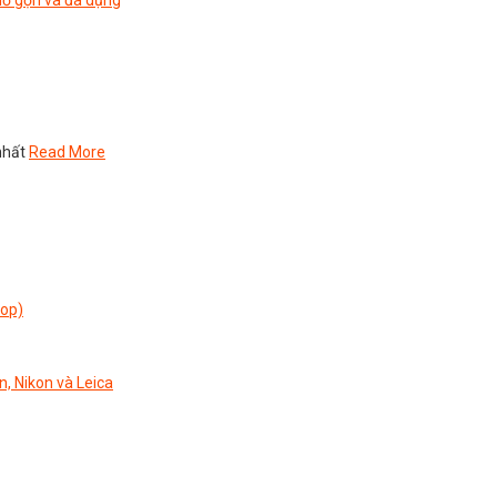
nhất
Read More
top)
n, Nikon và Leica