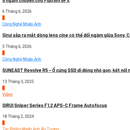
9 ngàm chuyển cho Fujifilm GFX
6 Tháng 6, 2026
4
Công Nghệ Nhiếp Ảnh
Sirui sắp ra mắt dòng lens cine có thể đổi ngàm giữa Sony, C
5 Tháng 6, 2026
1
Công Nghệ Nhiếp Ảnh
SUNEAST Revolve R5 – Ổ cứng SSD di động nhỏ gọn, kết nối nh
13 Tháng 3, 2025
2
Video
SIRUI Sniper Series F1.2 APS-C Frame Autofocus
18 Tháng 2, 2024
3
Tác Phẩm Nhiếp Ảnh Ấn Tượng