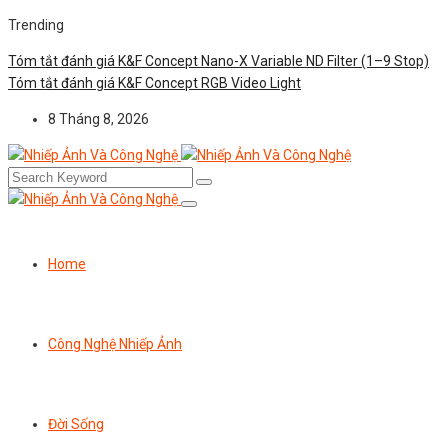
Trending
Tóm tắt đánh giá K&F Concept Nano-X Variable ND Filter (1–9 Stop)
Tóm tắt đánh giá K&F Concept RGB Video Light
8 Tháng 8, 2026
Home
Công Nghệ Nhiếp Ảnh
Đời Sống