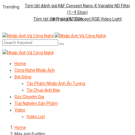
Tóm tắt đánh giá K&F Concept Nano-X Variable ND Filter
Trending
(1–9 Stop)
Tóm tắt đánh giá K&F Concept RGB Video Light
8 Tháng 8, 2026
Home
Công Nghệ Nhiếp Ảnh
Đời Sống
Tác Phẩm Nhiếp Ảnh Ấn Tượng
Tip Chụp Ảnh Đẹp
Góc Chuyên Gia
Trải Nghiệm Sản Phẩm
Video
Video List
Home
Máy ảnh Fujifilm