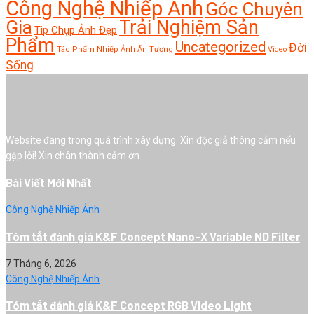
Công Nghệ Nhiếp Ảnh
Góc Chuyên
Trải Nghiệm Sản
Gia
Tip Chụp Ảnh Đẹp
Phẩm
Uncategorized
Đời
Tác Phẩm Nhiếp Ảnh Ấn Tượng
Video
Sống
Website đang trong quá trình xây dựng. Xin độc giả thông cảm nếu
gặp lỗi! Xin chân thành cảm ơn
Bài Viết Mới Nhất
Công Nghệ Nhiếp Ảnh
Tóm tắt đánh giá K&F Concept Nano-X Variable ND Filter
7 Tháng 6, 2026
Công Nghệ Nhiếp Ảnh
Tóm tắt đánh giá K&F Concept RGB Video Light