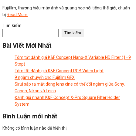
Fujifilm, thương hiệu máy ảnh và quang học nổi tiếng thế giới, chuẩn
bị
Read More
Tìm kiếm
Tìm kiếm
Bài Viết Mới Nhất
Tóm tắt đánh giá K&F Concept Nano-X Variable ND Filter (1–9
Stop)
Tóm tắt đánh giá K&F Concept RGB Video Light
9 ngàm chuyển cho Fujifilm GFX
Sirui sắp ra mắt dòng lens cine có thể đổi ngàm giữa Sony,
Canon, Nikon và Leica
Đánh giá nhanh K&F Concept X-Pro Square Filter Holder
System
Bình Luận mới nhất
Không có bình luận nào để hiển thị.