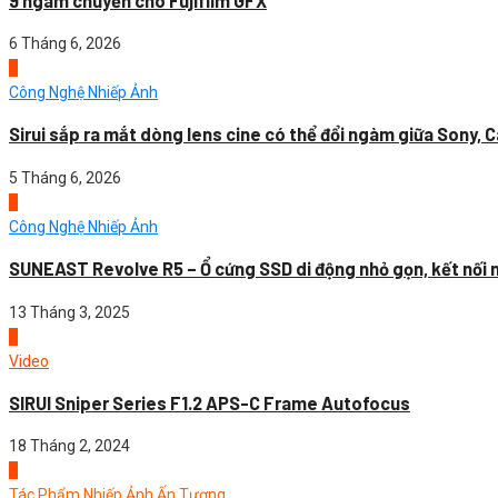
9 ngàm chuyển cho Fujifilm GFX
6 Tháng 6, 2026
4
Công Nghệ Nhiếp Ảnh
Sirui sắp ra mắt dòng lens cine có thể đổi ngàm giữa Sony, C
5 Tháng 6, 2026
1
Công Nghệ Nhiếp Ảnh
SUNEAST Revolve R5 – Ổ cứng SSD di động nhỏ gọn, kết nối nh
13 Tháng 3, 2025
2
Video
SIRUI Sniper Series F1.2 APS-C Frame Autofocus
18 Tháng 2, 2024
3
Tác Phẩm Nhiếp Ảnh Ấn Tượng