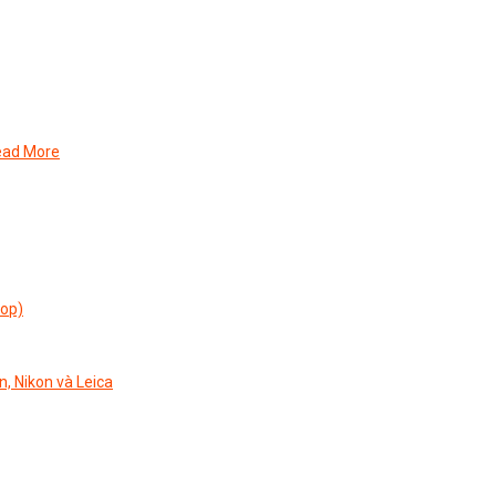
ead More
top)
n, Nikon và Leica