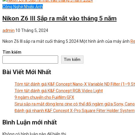
Công Nghệ Nhiếp Ảnh
Nikon Z6 III Sắp ra mắt vào tháng 5 năm
admin
10 Tháng 5, 2024
Nikon Z6 III sắp ra mắt cuối tháng 5.2024 Một hình ảnh của máy ảnh
R
Tìm kiếm
Tìm kiếm
Bài Viết Mới Nhất
Tóm tắt đánh giá K&F Concept Nano-X Variable ND Filter (1–9 S
Tóm tắt đánh giá K&F Concept RGB Video Light
9 ngàm chuyển cho Fujifilm GFX
Sirui sắp ra mắt dòng lens cine có thể đổi ngàm giữa Sony, Cano
Đánh giá nhanh K&F Concept X-Pro Square Filter Holder System
Bình Luận mới nhất
Không có bình luận nào để hiển thị.