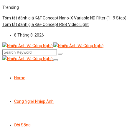
Trending
Tóm tắt đánh giá K&F Concept Nano-X Variable ND Filter (1–9 Stop)
Tóm tắt đánh giá K&F Concept RGB Video Light
8 Tháng 8, 2026
Home
Công Nghệ Nhiếp Ảnh
Đời Sống