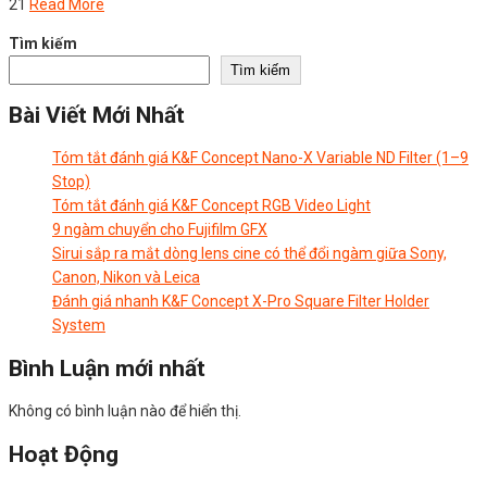
21
Read More
Tìm kiếm
Tìm kiếm
Bài Viết Mới Nhất
Tóm tắt đánh giá K&F Concept Nano-X Variable ND Filter (1–9
Stop)
Tóm tắt đánh giá K&F Concept RGB Video Light
9 ngàm chuyển cho Fujifilm GFX
Sirui sắp ra mắt dòng lens cine có thể đổi ngàm giữa Sony,
Canon, Nikon và Leica
Đánh giá nhanh K&F Concept X-Pro Square Filter Holder
System
Bình Luận mới nhất
Không có bình luận nào để hiển thị.
Hoạt Động