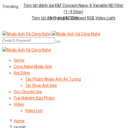
Tóm tắt đánh giá K&F Concept Nano-X Variable ND Filter
Trending
(1–9 Stop)
Tóm tắt đánh giá K&F Concept RGB Video Light
9 Tháng 8, 2026
Home
Công Nghệ Nhiếp Ảnh
Đời Sống
Tác Phẩm Nhiếp Ảnh Ấn Tượng
Tip Chụp Ảnh Đẹp
Góc Chuyên Gia
Trải Nghiệm Sản Phẩm
Video
Video List
Home
ra mắt