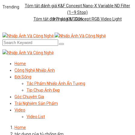
Tóm tắt đánh giá K&F Concept Nano-X Variable ND Filter
Trending
(1–9 Stop)
Tóm tắt đánh giá K&F Concept RGB Video Light
9 Tháng 8, 2026
Home
Công Nghệ Nhiếp Ảnh
Đời Sống
Tác Phẩm Nhiếp Ảnh Ấn Tượng
Tip Chụp Ảnh Đẹp
Góc Chuyên Gia
Trải Nghiệm Sản Phẩm
Video
Video List
Home
tác dụng của tủ chống ẩm