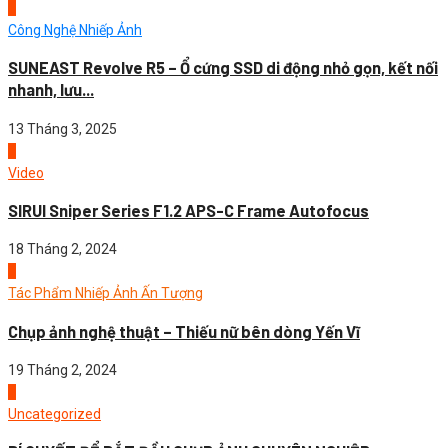
1
Công Nghệ Nhiếp Ảnh
SUNEAST Revolve R5 – Ổ cứng SSD di động nhỏ gọn, kết nối
nhanh, lưu...
13 Tháng 3, 2025
2
Video
SIRUI Sniper Series F1.2 APS-C Frame Autofocus
18 Tháng 2, 2024
3
Tác Phẩm Nhiếp Ảnh Ấn Tượng
Chụp ảnh nghệ thuật – Thiếu nữ bên dòng Yến Vĩ
19 Tháng 2, 2024
4
Uncategorized