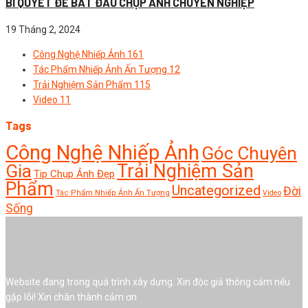
BÍ QUYẾT ĐỂ BẮT ĐẦU CHỤP ẢNH CHUYÊN NGHIỆP
19 Tháng 2, 2024
Công Nghệ Nhiếp Ảnh
161
Tác Phẩm Nhiếp Ảnh Ấn Tượng
12
Trải Nghiệm Sản Phẩm
115
Video
11
Tags
Công Nghệ Nhiếp Ảnh
Góc Chuyên
Trải Nghiệm Sản
Gia
Tip Chụp Ảnh Đẹp
Phẩm
Uncategorized
Đời
Tác Phẩm Nhiếp Ảnh Ấn Tượng
Video
Sống
Website đang trong quá trình xây dựng. Xin độc giả thông cảm nếu
gặp lỗi! Xin chân thành cảm ơn