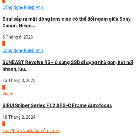
4
Công Nghệ Nhiếp Ảnh
Sirui sắp ra mắt dòng lens cine có thể đổi ngàm giữa Sony,
Canon, Nikon...
5 Tháng 6, 2026
1
Công Nghệ Nhiếp Ảnh
SUNEAST Revolve R5 – Ổ cứng SSD di động nhỏ gọn, kết nối
nhanh, lưu...
13 Tháng 3, 2025
2
Video
SIRUI Sniper Series F1.2 APS-C Frame Autofocus
18 Tháng 2, 2024
3
Tác Phẩm Nhiếp Ảnh Ấn Tượng