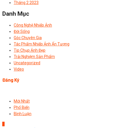
Tháng 2 2023
Danh Mục
Công Nghệ Nhiếp Ảnh
Đời Sống
Góc Chuyên Gia
Tác Phẩm Nhiếp Ảnh Ấn Tượng
Tip Chụp Ảnh Đẹp
Trải Nghiệm Sản Phẩm
Uncategorized
Video
Đăng Ký
Mới Nhất
Phổ Biến
Bình Luận
1