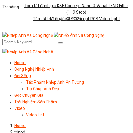
Tóm tắt đánh giá K&F Concept Nano-X Variable ND Filter
Trending
(1–9 Stop)
Tóm tắt đánh giá K&F Concept RGB Video Light
7 Tháng 8, 2026
Home
Công Nghệ Nhiếp Ảnh
Đời Sống
Tác Phẩm Nhiếp Ảnh Ấn Tượng
Tip Chụp Ảnh Đẹp
Góc Chuyên Gia
Trải Nghiệm Sản Phẩm
Video
Video List
Home
tripod