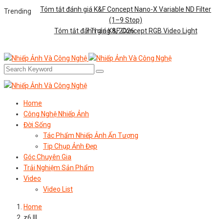
Tóm tắt đánh giá K&F Concept Nano-X Variable ND Filter
Trending
(1–9 Stop)
Tóm tắt đánh giá K&F Concept RGB Video Light
7 Tháng 8, 2026
Home
Công Nghệ Nhiếp Ảnh
Đời Sống
Tác Phẩm Nhiếp Ảnh Ấn Tượng
Tip Chụp Ảnh Đẹp
Góc Chuyên Gia
Trải Nghiệm Sản Phẩm
Video
Video List
Home
z6 III