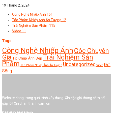
19 Tháng 2, 2024
Công Nghệ Nhiếp Ảnh
161
Tác Phẩm Nhiếp Ảnh Ấn Tượng
12
Trải Nghiệm Sản Phẩm
115
Video
11
Tags
Công Nghệ Nhiếp Ảnh
Góc Chuyên
Trải Nghiệm Sản
Gia
Tip Chụp Ảnh Đẹp
Phẩm
Uncategorized
Đời
Tác Phẩm Nhiếp Ảnh Ấn Tượng
Video
Sống
Website đang trong quá trình xây dựng. Xin độc giả thông cảm nếu
gặp lỗi! Xin chân thành cảm ơn
Bài Viết Mới Nhất