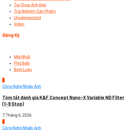
Tip Chụp Ảnh Đẹp
Trải Nghiệm Sản Phẩm
Uncategorized
Video
Đăng Ký
Mới Nhất
Phổ Biến
Bình Luận
1
Công Nghệ Nhiếp Ảnh
Tóm tắt đánh giá K&F Concept Nano-X Variable ND Filter
(1–9 Stop)
7 Tháng 6, 2026
2
Công Nghệ Nhiếp Ảnh