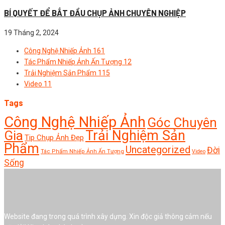
BÍ QUYẾT ĐỂ BẮT ĐẦU CHỤP ẢNH CHUYÊN NGHIỆP
19 Tháng 2, 2024
Công Nghệ Nhiếp Ảnh
161
Tác Phẩm Nhiếp Ảnh Ấn Tượng
12
Trải Nghiệm Sản Phẩm
115
Video
11
Tags
Công Nghệ Nhiếp Ảnh
Góc Chuyên
Trải Nghiệm Sản
Gia
Tip Chụp Ảnh Đẹp
Phẩm
Uncategorized
Đời
Tác Phẩm Nhiếp Ảnh Ấn Tượng
Video
Sống
Website đang trong quá trình xây dựng. Xin độc giả thông cảm nếu