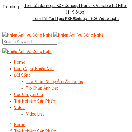
Tóm tắt đánh giá K&F Concept Nano-X Variable ND Filter
Trending
(1–9 Stop)
Tóm tắt đánh giá K&F Concept RGB Video Light
8 Tháng 8, 2026
Home
Công Nghệ Nhiếp Ảnh
Đời Sống
Tác Phẩm Nhiếp Ảnh Ấn Tượng
Tip Chụp Ảnh Đẹp
Góc Chuyên Gia
Trải Nghiệm Sản Phẩm
Video
Video List
Home
Trải Nghiệm Sản Phẩm