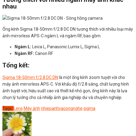
nhau
Ống kính Sigma 18-50mm f/2.8 DC DN tương thích với nhiều loại máy
ảnh mirrorless APS-C ngàm L và ngàm RF, bao gồm:
Ngàm L:
Leica L, Panasonic Lumix L, Sigma L
Ngàm RF:
Canon RF
Tổng kết:
Sigma 18-50mm f/2.8 DC DN
là một ống kính zoom tuyệt vời cho
máy ảnh mirrorless APS-C. Với khẩu độ f/2.8 sáng, chất lượng hình
ảnh tuyệt vời, hiệu suất cao và thiết kế nhỏ gọn, ống kính này là lựa
chọn lý tưởng cho cả nhiếp ảnh gia nghiệp dư và chuyên nghiệp.
Tags:
Lens
Máy ảnh
nhiepanhvacongnghe
sigma