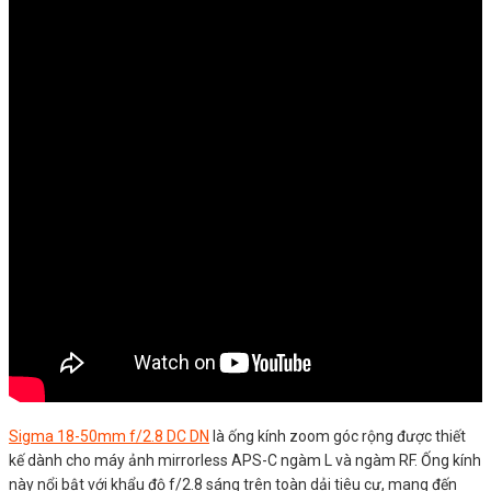
Sigma 18-50mm f/2.8 DC DN
là ống kính zoom góc rộng được thiết
kế dành cho máy ảnh mirrorless APS-C ngàm L và ngàm RF. Ống kính
này nổi bật với khẩu độ f/2.8 sáng trên toàn dải tiêu cự, mang đến