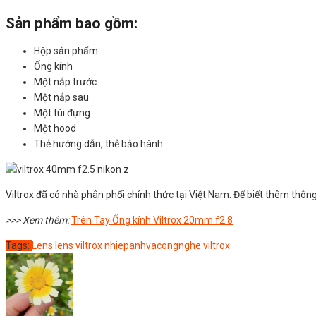
Sản phẩm bao gồm:
Hộp sản phẩm
Ống kính
Một nắp trước
Một nắp sau
Một túi đựng
Một hood
Thẻ hướng dẫn, thẻ bảo hành
Viltrox đã có nhà phân phối chính thức tại Việt Nam. Để biết thêm thôn
>>> Xem thêm:
Trên Tay Ống kính Viltrox 20mm f2.8
Tags:
Lens
lens viltrox
nhiepanhvacongnghe
viltrox