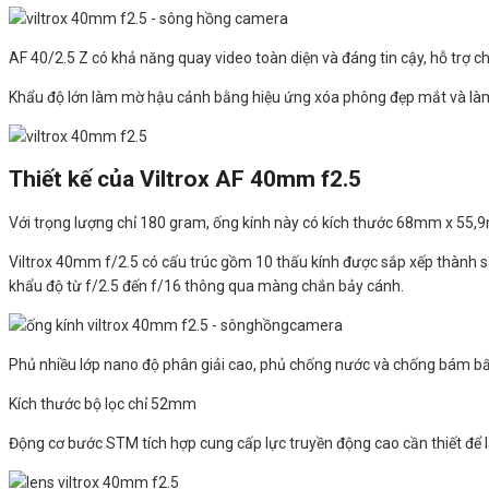
AF 40/2.5 Z có khả năng quay video toàn diện và đáng tin cậy, hỗ trợ 
Khẩu độ lớn làm mờ hậu cảnh bằng hiệu ứng xóa phông đẹp mắt và làm 
Thiết kế của Viltrox AF 40mm f2.5
Với trọng lượng chỉ 180 gram, ống kính này có kích thước 68mm x 55,9
Viltrox 40mm f/2.5 có cấu trúc gồm 10 thấu kính được sắp xếp thành s
khẩu độ từ f/2.5 đến f/16 thông qua màng chắn bảy cánh.
Phủ nhiều lớp nano độ phân giải cao, phủ chống nước và chống bám bẩ
Kích thước bộ lọc chỉ 52mm
Động cơ bước STM tích hợp cung cấp lực truyền động cao cần thiết để lấ