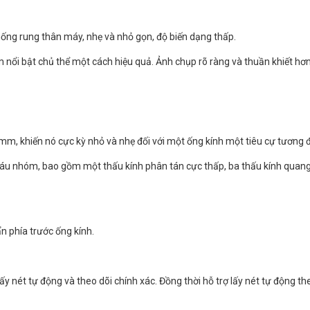
chống rung thân máy, nhẹ và nhỏ gọn, độ biến dạng thấp.
nổi bật chủ thể một cách hiệu quả. Ảnh chụp rõ ràng và thuần khiết hơ
mm, khiến nó cực kỳ nhỏ và nhẹ đối với một ống kính một tiêu cự tương đ
áu nhóm, bao gồm một thấu kính phân tán cực thấp, ba thấu kính quang 
n phía trước ống kính.
y nét tự động và theo dõi chính xác. Đồng thời hỗ trợ lấy nét tự động the