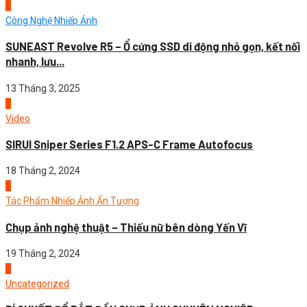
1
Công Nghệ Nhiếp Ảnh
SUNEAST Revolve R5 – Ổ cứng SSD di động nhỏ gọn, kết nối
nhanh, lưu...
13 Tháng 3, 2025
2
Video
SIRUI Sniper Series F1.2 APS-C Frame Autofocus
18 Tháng 2, 2024
3
Tác Phẩm Nhiếp Ảnh Ấn Tượng
Chụp ảnh nghệ thuật – Thiếu nữ bên dòng Yến Vĩ
19 Tháng 2, 2024
4
Uncategorized