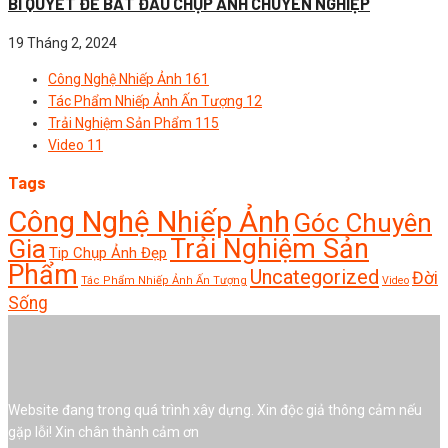
BÍ QUYẾT ĐỂ BẮT ĐẦU CHỤP ẢNH CHUYÊN NGHIỆP
19 Tháng 2, 2024
Công Nghệ Nhiếp Ảnh
161
Tác Phẩm Nhiếp Ảnh Ấn Tượng
12
Trải Nghiệm Sản Phẩm
115
Video
11
Tags
Công Nghệ Nhiếp Ảnh
Góc Chuyên
Trải Nghiệm Sản
Gia
Tip Chụp Ảnh Đẹp
Phẩm
Uncategorized
Đời
Tác Phẩm Nhiếp Ảnh Ấn Tượng
Video
Sống
Website đang trong quá trình xây dựng. Xin độc giả thông cảm nếu
gặp lỗi! Xin chân thành cảm ơn