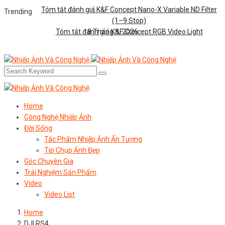
Tóm tắt đánh giá K&F Concept Nano-X Variable ND Filter
Trending
(1–9 Stop)
Tóm tắt đánh giá K&F Concept RGB Video Light
8 Tháng 8, 2026
Home
Công Nghệ Nhiếp Ảnh
Đời Sống
Tác Phẩm Nhiếp Ảnh Ấn Tượng
Tip Chụp Ảnh Đẹp
Góc Chuyên Gia
Trải Nghiệm Sản Phẩm
Video
Video List
Home
DJI RS4