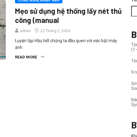
Tì
CÔNG NGHỆ NHIẾP ẢNH
Mẹo sử dụng hệ thống lấy nét thủ
công (manual
admin
22 Tháng 2, 2024
B
Luyện tập Hầu hết chúng ta đều quen với việc bật máy
Tó
ảnh
(1
READ MORE
Tó
9 
Sir
So
Đá
Sy
B
Khô