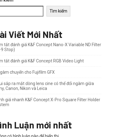
m kiếm
Tìm kiếm
ài Viết Mới Nhất
m tắt đánh giá K&F Concept Nano-X Variable ND Filter
–9 Stop)
m tắt đánh giá K&F Concept RGB Video Light
ngàm chuyển cho Fujifilm GFX
ui sắp ra mắt dòng lens cine có thể đổi ngàm giữa
ny, Canon, Nikon và Leica
nh giá nhanh K&F Concept X-Pro Square Filter Holder
stem
ình Luận mới nhất
ng có bình luận nào để hiển thị.