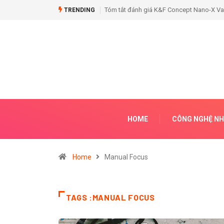
ano-X Variable ND Filter (1–9 Stop)
Tóm tắt đánh giá K&F Concept RGB Video
TRENDING
HOME
CÔNG NGHỆ NH
Home
Manual Focus
TAGS :MANUAL FOCUS