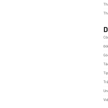
Th
Th
D
Cô
Đờ
Gó
Tá
Ti
Tr
Un
Vi