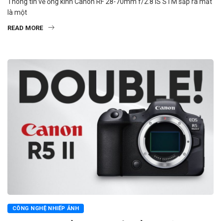
Thông tin về ống kính Canon RF 28-70mm f/2.8 IS STM sắp ra mắt
là một
READ MORE
CÔNG NGHỆ NHIẾP ẢNH