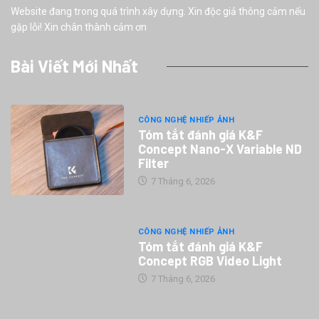
Website đang trong quá trình xây dựng. Xin độc giả thông cảm nếu
gặp lỗi! Xin chân thành cảm ơn
Bài Viết Mới Nhất
CÔNG NGHỆ NHIẾP ẢNH
Tóm tắt đánh giá K&F
Concept Nano-X Variable ND
Filter
7 Tháng 6, 2026
CÔNG NGHỆ NHIẾP ẢNH
Tóm tắt đánh giá K&F
Concept RGB Video Light
7 Tháng 6, 2026