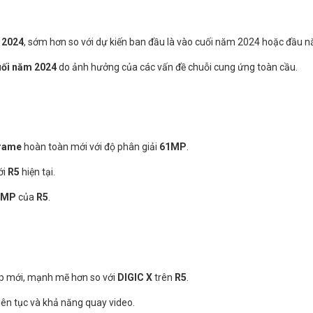
 2024
, sớm hơn so với dự kiến ban đầu là vào cuối năm 2024 hoặc đầu 
uối năm 2024
do ảnh hưởng của các vấn đề chuỗi cung ứng toàn cầu.
frame
hoàn toàn mới với độ phân giải
61MP
.
ới
R5
hiện tại.
5MP
của
R5
.
p mới, mạnh mẽ hơn so với
DIGIC X
trên
R5
.
liên tục và khả năng quay video.