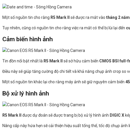
Một số nguồn tin cho rằng
R5 Mark II
sẽ được ra mắt vào
tháng 2 năm
Tuy nhiên, cũng có nguồn tin cho rằng việc ra mắt có thể bị lùi lại đến
c
Cảm biến
hình ảnh
Tin đồn nổi bật nhất là
R5 Mark II
sẽ sở hữu cảm biến
CMOS BSI full-
Điều này sẽ giúp tăng cường độ chi tiết và khả năng chụp ảnh crop so v
Một số nguồn tin khác lại cho rằng máy ảnh sẽ giữ nguyên cảm biến
4
Bộ xử lý
hình ảnh
R5 Mark II
được dự đoán sẽ được trang bị bộ xử lý hình ảnh
DIGIC X
ké
Nâng cấp này hứa hẹn sẽ cải thiện hiệu suất tổng thể, tốc độ chụp ảnh 