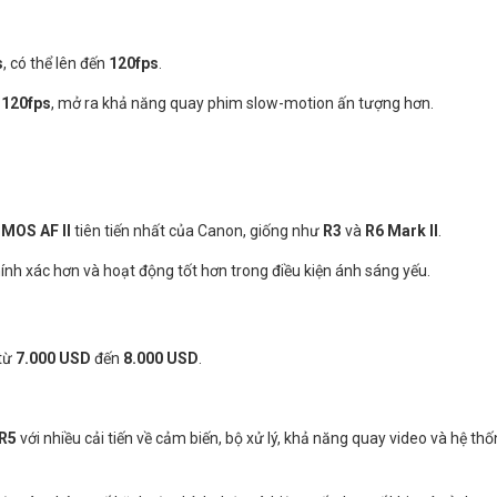
s
, có thể lên đến
120fps
.
n
120fps
, mở ra khả năng quay phim slow-motion ấn tượng hơn.
CMOS AF II
tiên tiến nhất của Canon, giống như
R3
và
R6 Mark II
.
ính xác hơn và hoạt động tốt hơn trong điều kiện ánh sáng yếu.
 từ
7.000 USD
đến
8.000 USD
.
R5
với nhiều cải tiến về cảm biến, bộ xử lý, khả năng quay video và hệ th