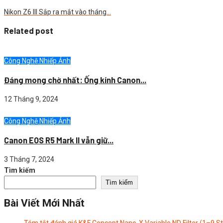
Nikon Z6 III Sắp ra mắt vào tháng…
Related post
Công Nghệ Nhiếp Ảnh
Đáng mong chờ nhất: Ống kính Canon...
12 Tháng 9, 2024
Công Nghệ Nhiếp Ảnh
Canon EOS R5 Mark II vẫn giữ...
3 Tháng 7, 2024
Tìm kiếm
Tìm kiếm
Bài Viết Mới Nhất
Tóm tắt đánh giá K&F Concept Nano-X Variable ND Filter (1–9 S