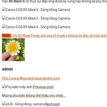
Việc
R5 Mark II
có thực sự đáp ứng được kỳ vọng hay không sẽ phụ thuộ
Tags:
EOS R5 Mark II
máy ảnh eos r5 mark ii
những tin đồn về máy ảnh 
admin
http://www.Nhiepanhvacongnghe.com
Previous post
Những phụ kiện không thể thiếu cho chiếc…
Next post