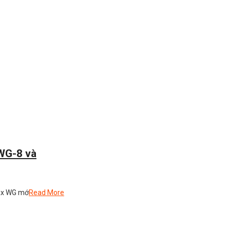
WG-8 và
ax WG mớ
Read More