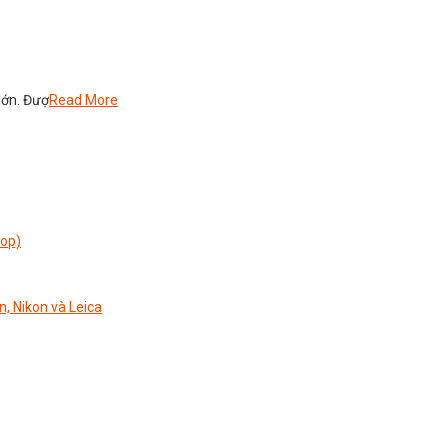
lớn. Đượ
Read More
top)
n, Nikon và Leica