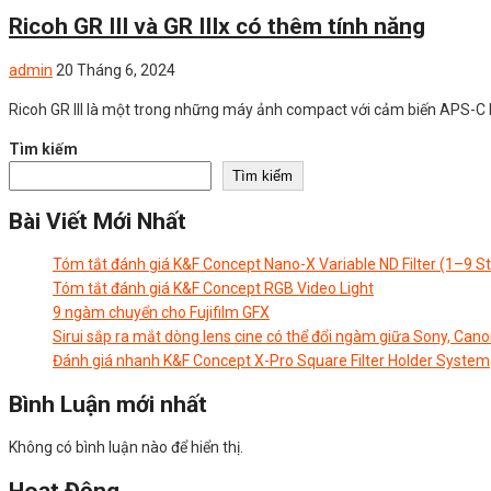
Ricoh GR III và GR IIIx có thêm tính năng
admin
20 Tháng 6, 2024
Ricoh GR III là một trong những máy ảnh compact với cảm biến APS-C 
Tìm kiếm
Tìm kiếm
Bài Viết Mới Nhất
Tóm tắt đánh giá K&F Concept Nano-X Variable ND Filter (1–9 S
Tóm tắt đánh giá K&F Concept RGB Video Light
9 ngàm chuyển cho Fujifilm GFX
Sirui sắp ra mắt dòng lens cine có thể đổi ngàm giữa Sony, Cano
Đánh giá nhanh K&F Concept X-Pro Square Filter Holder System
Bình Luận mới nhất
Không có bình luận nào để hiển thị.
Hoạt Động