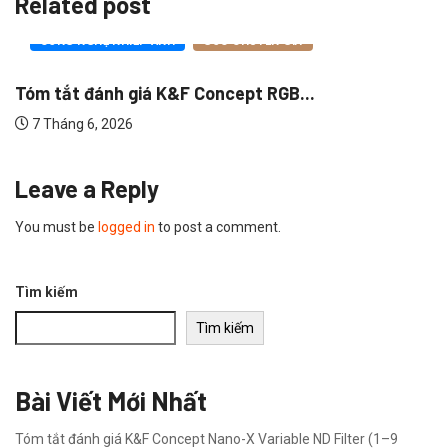
Related post
GÓC CHUYÊN GIA
CÔNG NGHỆ NHIẾP ẢNH
F Concept RGB...
9 ngàm chuyển cho F
6 Tháng 6, 2026
Leave a Reply
You must be
logged in
to post a comment.
Tìm kiếm
Tìm kiếm
Bài Viết Mới Nhất
Tóm tắt đánh giá K&F Concept Nano-X Variable ND Filter (1–9