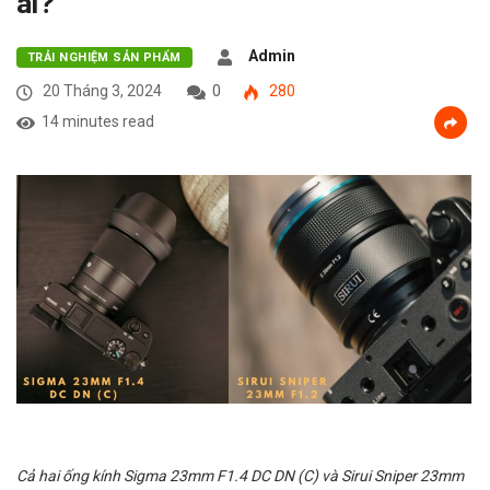
ai?
Admin
TRẢI NGHIỆM SẢN PHẨM
20 Tháng 3, 2024
0
280
14 minutes read
Cả hai ống kính Sigma 23mm F1.4 DC DN (C) và Sirui Sniper 23mm