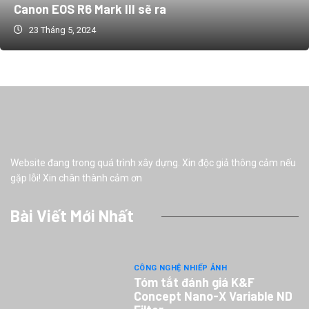
Canon EOS R6 Mark III sẽ ra
23 Tháng 5, 2024
Website đang trong quá trình xây dựng. Xin độc giả thông cảm nếu
gặp lỗi! Xin chân thành cảm ơn
Bài Viết Mới Nhất
CÔNG NGHỆ NHIẾP ẢNH
Tóm tắt đánh giá K&F
Concept Nano-X Variable ND