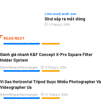
CÔNG NGHỆ NHIẾP ẢNH
Sirui sắp ra mắt dòng
5 Tháng 6, 2026
READ NEXT
CÔNG NGHỆ NHIẾP ẢNH
ĐỜI SỐNG
Đánh giá nhanh K&F Concept X-Pro Square Filter
Holder System
0
AdminNhiepanh&congnghe
4 Tháng 6, 2026
CÔNG NGHỆ NHIẾP ẢNH
ĐỜI SỐNG
Vì Sao Horizontal Tripod Được Nhiều Photographer Và
Videographer Ưa
0
AdminNhiepanh&congnghe
31 Tháng 5, 2026
CÔNG NGHỆ NHIẾP ẢNH
ĐỜI SỐNG