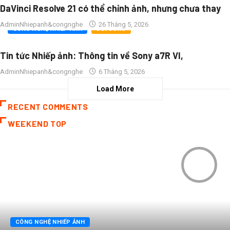
DaVinci Resolve 21 có thể chỉnh ảnh, nhưng chưa thay
0
AdminNhiepanh&congnghe
26 Tháng 5, 2026
CÔNG NGHỆ NHIẾP ẢNH
ĐỜI SỐNG
Tin tức Nhiếp ảnh: Thông tin về Sony a7R VI,
0
AdminNhiepanh&congnghe
6 Tháng 5, 2026
Load More
RECENT COMMENTS
WEEKEND TOP
0
CÔNG NGHỆ NHIẾP ẢNH